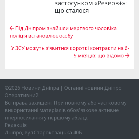
застосунком «Резерв+»:
що сталося
Під Дніпром знайшли мертвого чоловіка:
поліція встановлює особу
У ЗСУ можуть з’явитися короткі контракти на 6-
9 місяців: що відомо
©2026 Новини Дніпра | Останні новини Дніпро
Оперативний
Всі права захищені. При повному або частковому
використанні матеріалів обов'язкове активне
гіперпосилання у першому абзаці.
Редакція:
Дніпро, вул.Старокозацька 40Б