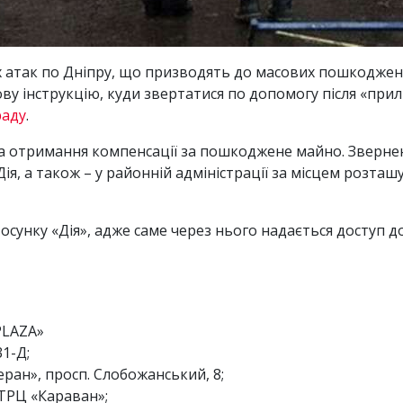
 атак по Дніпру, що призводять до масових пошкоджень
у інструкцію, куди звертатися по допомогу після «при
раду
.
 на отримання компенсації за пошкоджене майно. Зверн
Дія, а також – у районній адміністрації за місцем розт
осунку «Дія», адже саме через нього надається доступ д
 PLAZA»
1-Д;
ран», просп. Слобожанський, 8;
 ТРЦ «Караван»;