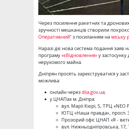
Через посилення ракетних та дронових
зручності мешканців створили покроков
Оперативний”
з посиланням на
міську 
Наразі діє нова система подання заяв
програму
«єВідновлення»
у застосунку 
нерухомого майна.
Дніпрян просять зареєструватися у заст
можлива:
онлайн через
diia.gov.ua
;
у ЦНАПах м. Дніпра:
вул. Марії Кюрі, 5, ТРЦ «NEO
ЮТЦ «Наша правда», просп. 3
Прозорий офіс ЦНАП «Я - вете
вул. Нижньодніпровська, 17,