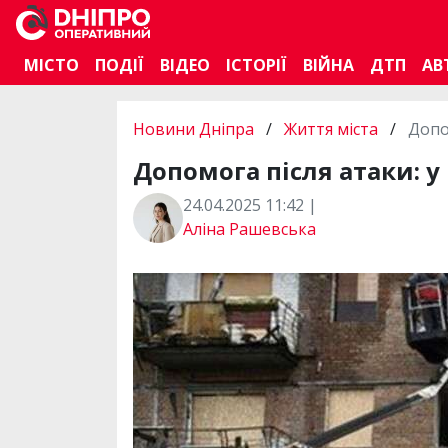
МІСТО
ПОДІЇ
ВІДЕО
ІСТОРІЇ
ВІЙНА
ДТП
АВ
Новини Дніпра
/
Життя міста
/
Допо
Допомога після атаки: у
24.04.2025 11:42 |
Аліна Рашевська