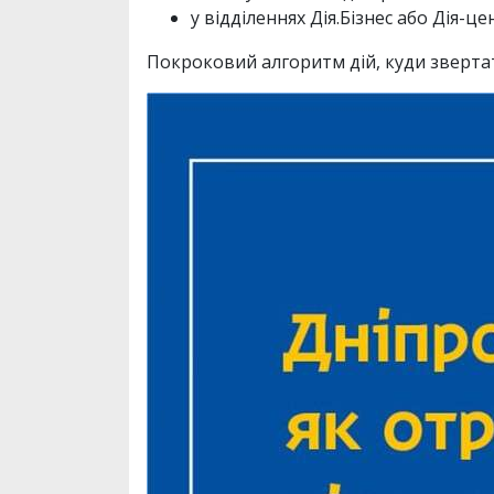
у відділеннях Дія.Бізнес або Дія-це
Покроковий алгоритм дій, куди звертати