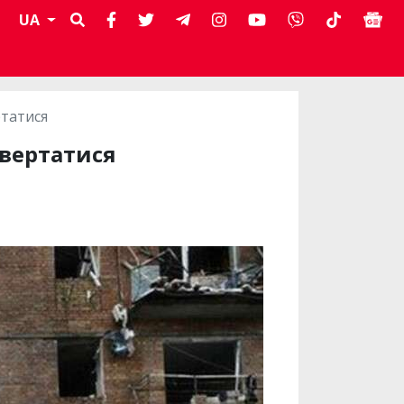
UA
ртатися
звертатися