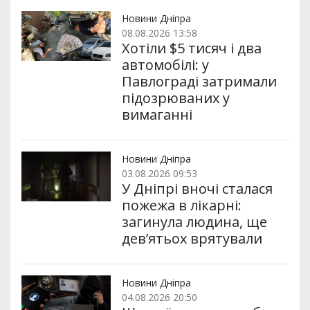
т
o
r
a
p
и
k
m
p
Новини Дніпра
08.08.2026 13:58
Хотіли $5 тисяч і два
автомобілі: у
Павлограді затримали
підозрюваних у
вимаганні
Новини Дніпра
03.08.2026 09:53
У Дніпрі вночі сталася
пожежа в лікарні:
загинула людина, ще
дев’ятьох врятували
Новини Дніпра
04.08.2026 20:50