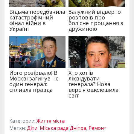
Категории:
Життя міста
Метки:
Діти
,
Міська рада Дніпра
,
Ремонт