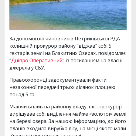
За допомогою чиновників Петриківської РДА
колишній прокурор району "віджав" собі 5
гектарів землі на Блакитних Озерах, повідомляє
"
Дніпро Оперативний
" із посиланням на власні
джерела у СБУ.
Правоохоронці задокументували факти
незаконної передачі трьох ділянок площею
понад 5 га.
Маючи вплив на районну владу, екс-прокурор
вирішував собі виділення майже «золотої» землі
на березі озера. За нашою інформацією, до його
планів входила вирубка лісу, на місці якого мали
з'явитися ресторани та готелі.