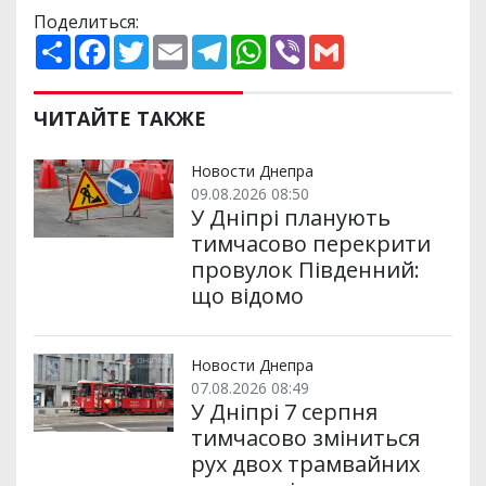
Поделиться:
П
F
T
E
T
W
V
G
о
a
w
m
e
h
i
m
ш
c
i
a
l
a
b
a
и
e
t
i
e
t
e
i
р
b
t
l
g
s
r
l
ЧИТАЙТЕ ТАКЖЕ
и
o
e
r
A
т
o
r
a
p
и
k
m
p
Новости Днепра
09.08.2026 08:50
У Дніпрі планують
тимчасово перекрити
провулок Південний:
що відомо
Новости Днепра
07.08.2026 08:49
У Дніпрі 7 серпня
тимчасово зміниться
рух двох трамвайних