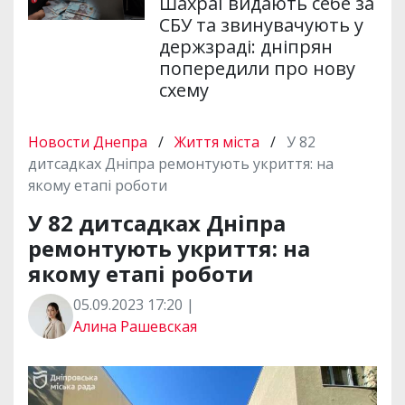
Шахраї видають себе за
СБУ та звинувачують у
держзраді: дніпрян
попередили про нову
схему
Новости Днепра
/
Життя міста
/
У 82
дитсадках Дніпра ремонтують укриття: на
якому етапі роботи
У 82 дитсадках Дніпра
ремонтують укриття: на
якому етапі роботи
05.09.2023 17:20 |
Алина Рашевская