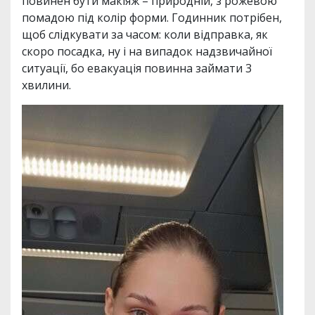
повинен бути макіяж – природній, з рожевою
помадою під колір форми. Годинник потрібен,
щоб слідкувати за часом: коли відправка, як
скоро посадка, ну і на випадок надзвичайної
ситуації, бо евакуація повинна займати 3
хвилини.