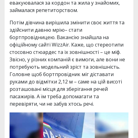
евакуювалася за кордон та жила у знайомих,
займалася репетиторством.
Потім дівчина вирішила змінити своє життя та
здійснити давню мрію– стати
бортпровідницею. Вакансію знайшла на
офіційному сайті WizzAir. Каже, що стереотипи
стосовно стюардес та їх зовнішності – це міф.
Звісно, у різних компаній є вимоги, але вони не
потребують модельний зріст та зовнішність.
Головне щоб бортпровідник міг діставати
руками до відмітки 2,12 м – саме на цій висоті
розташовані місця для зберігання речей
пасажирів. А їм треба допомагати та
перевіряти, чи не забув хтось речі.