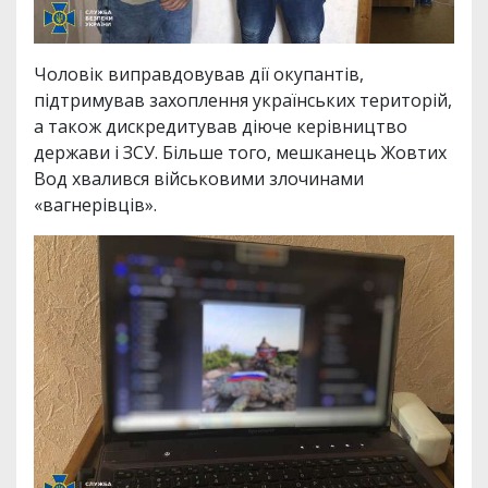
Чоловік виправдовував дії окупантів,
підтримував захоплення українських територій,
а також дискредитував діюче керівництво
держави і ЗСУ. Більше того, мешканець Жовтих
Вод хвалився військовими злочинами
«вагнерівців».