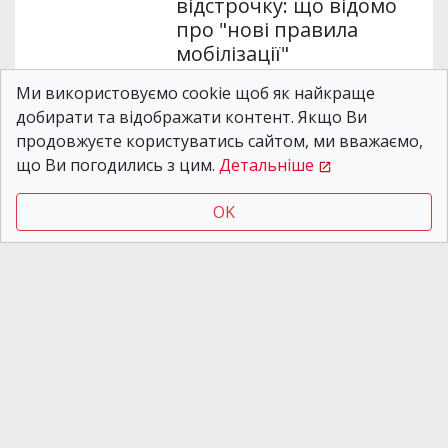
відстрочку: що відомо
про "нові правила
мобілізації"
Ми використовуємо cookie щоб як найкраще
добирати та відображати контент. Якщо Ви
Новости Днепра
01.08.2026 17:03
продовжуєте користуватись сайтом, ми вважаємо,
На Дніпропетровщині
що Ви погодились з цим.
Детальніше
створять цифровий
меморіал полеглих
OK
Захисників і Захисниць
України
Новости Днепра
03.08.2026 19:56
Дніпропетровщина
увесь день була під
ударами рф: загинули
чотири людини, серед