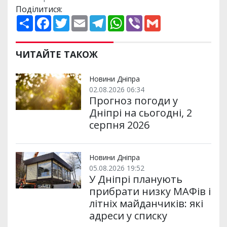
Поділитися:
П
F
T
E
T
W
V
G
о
a
w
m
e
h
i
m
ш
c
i
a
l
a
b
a
и
e
t
i
e
t
e
i
р
b
t
l
g
s
r
l
ЧИТАЙТЕ ТАКОЖ
и
o
e
r
A
т
o
r
a
p
и
k
m
p
Новини Дніпра
02.08.2026 06:34
Прогноз погоди у
Дніпрі на сьогодні, 2
серпня 2026
Новини Дніпра
05.08.2026 19:52
У Дніпрі планують
прибрати низку МАФів і
літніх майданчиків: які
адреси у списку