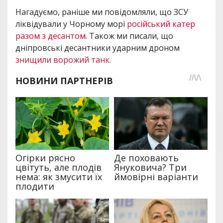
Нагадуємо, раніше ми повідомляли, що ЗСУ
ліквідували у Чорному морі
російський катер
разом з десантом.
Також ми писали, що
дніпровські десантники ударним дроном
знищили ворожий танк.