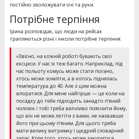
постійно зволожувати очі та руки.
Потрібне терпіння
Ірина розповідає, що люди на рейсах
трапляються різні і інколи потрібне терпіння:
«Звісно, на кожній роботі бувають свої
ексцеси. У нас їх теж багато. Наприклад, під
час польоту комусь може стати погано,
хтось може зомліти, а в когось піднялась
температура до 40. Але з цим можна
впоратися. Для мене найгірше — це коли на
посадку до тебе підходить занадто п’яний
чоловік і тобі треба ввічливо пояснити йому,
що він не може летіти з вами, не назвавши
його при цьому п’яним. Для цього треба
мати велику витримку і щедрий словарний
запас. Крім того, хтось може закурити в