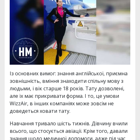
Із основних вимог: знання англійської, приємна
зовнішність, вміння знаходити спільну мову з
людьми, і вік старше 18 років. Тату дозволені,
але їх має прикривати форма. І то, це умови
WizzAir, в інших компаніях може зовсім не
доведеться ховати тату.
Навчання тривало шість тижнів. Дівчину вчили
всього, що стосується авіації. Крім того, давали
знання щодо медичної допомоги, адже під час