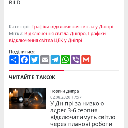
Категорії:
Графіки відключення світла у Дніпрі
Мітки:
Відключення світла Дніпро
,
Графіки
відключення світла ЦЕК у Дніпрі
Поділитися:
П
F
T
E
T
W
V
G
о
a
w
m
e
h
i
m
ш
c
i
a
l
a
b
a
и
e
t
i
e
t
e
i
р
b
t
l
g
s
r
l
ЧИТАЙТЕ ТАКОЖ
и
o
e
r
A
т
o
r
a
p
и
k
m
p
Новини Дніпра
02.08.2026 17:57
У Дніпрі за низкою
адрес 3-6 серпня
відключатимуть світло
через планові роботи