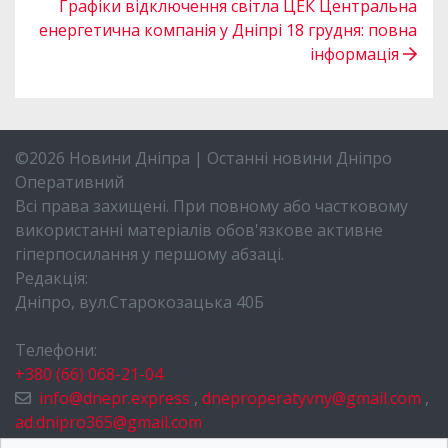
Графіки відключення світла ЦЕК Центральна
енергетична компанія у Дніпрі 18 грудня: повна
інформація
©2026 Новини Дніпра | Останні новини Дніпро
Оперативний
Всі права захищені. При повному або частковому
використанні матеріалів обов'язкове активне
гіперпосилання у першому абзаці.
Редакція:
Дніпро, вул.Старокозацька 40Б
Телефони:
+380 (66) 068-21-04
info@dnepr.express
,
dneproperatyvny@gmail.com
,
ad.dnipro365@gmail.com