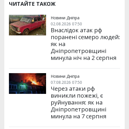
р
b
t
l
g
s
r
l
ЧИТАЙТЕ ТАКОЖ
и
o
e
r
A
т
o
r
a
p
и
k
m
p
Новини Дніпра
02.08.2026 07:50
Внаслідок атак рф
поранені семеро людей:
як на
Дніпропетровщині
минула ніч на 2 серпня
Новини Дніпра
07.08.2026 07:50
Через атаки рф
виникли пожежі, є
руйнування: як на
Дніпропетровщині
минула на 7 серпня