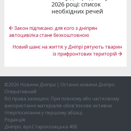
2026 році: список
необхідних речей
Закон підписано: для кого з дніпрян
автоцивілка стане безкоштовною
Новий шанс на життя: у Дніпрі рятують тварин
із прифронтових територій
©2026 Новини Дніпра | Останні новини Дніпро
Оперативний
Всі права захищені. При повному або частковому
використанні матеріалів обов'язкове активне
гіперпосилання у першому абзаці.
Редакція:
Дніпро, вул.Старокозацька 40Б