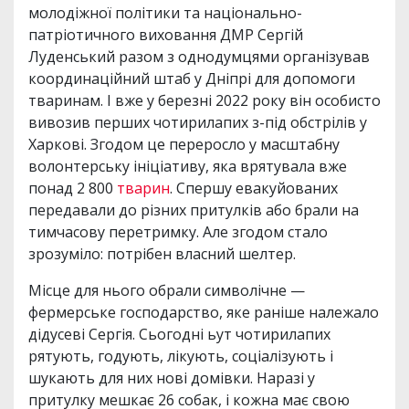
молодіжної політики та національно-
патріотичного виховання ДМР Сергій
Луденський разом з однодумцями організував
координаційний штаб у Дніпрі для допомоги
тваринам. І вже у березні 2022 року він особисто
вивозив перших чотирилапих з-під обстрілів у
Харкові. Згодом це переросло у масштабну
волонтерську ініціативу, яка врятувала вже
понад 2 800
тварин
. Спершу евакуйованих
передавали до різних притулків або брали на
тимчасову перетримку. Але згодом стало
зрозуміло: потрібен власний шелтер.
Місце для нього обрали символічне —
фермерське господарство, яке раніше належало
дідусеві Сергія. Сьогодні ьут чотирилапих
рятують, годують, лікують, соціалізують і
шукають для них нові домівки. Наразі у
притулку мешкає 26 собак, і кожна має свою