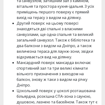
та санвузлом, затишний зал з каміном,
вітальня та простора кухня-їдальня. З усіх
приміщень першого поверху є прямий
вихід на терасу з видом на ділянку.
Другий поверх: на цьому поверсі
знаходяться дві спальні з власними
санвузлами, ще одна спальня та великий
загальний санвузол. Також є бібліотека та
два балкони з видом на Дніпро, а також
величезна тераса для лаунж-зони, звідки
відкривається вид на ділянку.
Мансардний поверх: мансарда включає
спортивний зал та три великі кімнати
вільного призначення з виходом на
балкон, знову ж таки з видом на річку
Дніпро.
Цокольний поверх: у цоколі розташована
більярдна, розкішна СПА-зона з сауною,
душовою, лазнею та басейном. Також тут є