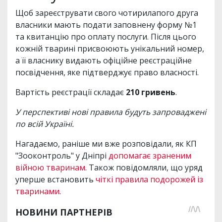
Щоб зареєструвати свого чотирилапого друга
власники мають подати заповнену форму №1
та квитанцію про оплату послуги. Після цього
кожній тварині присвоюють унікальний номер,
а її власнику видають офіційне реєстраційне
посвідчення, яке підтверджує право власності.
Вартість реєстрації складає
210 гривень
.
У перспективі нові правила будуть запроваджені
по всій Україні.
Нагадаємо, раніше ми вже розповідали, як КП
"Зооконтроль" у Дніпрі
допомагає зраненим
війною тваринам
. Також повідомляли, що уряд
уперше встановить
чіткі правила подорожей із
тваринами
.