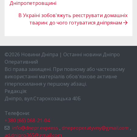
Дніпропетровщині
В Україні зобов'яжуть реєструвати домашніх
тварин: до чого готуватися дніпрянам
©2026 Новини Дніпра | Останні новини Дніпро
Оперативний
Всі права захищені. При повному або частковому
використанні матеріалів обов'язкове активне
гіперпосилання у першому абзаці.
Редакція:
Дніпро, вул.Старокозацька 40Б
Телефони:
+380 (66) 068-21-04
info@dnepr.express
,
dneproperatyvny@gmail.com
,
ad.dnipro365@gmail.com