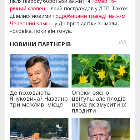
після півроку боротьби за життя
помер 16-
річний хлопець
, який постраждав у ДТП. Також
ділилися новими
подробицями трагедії на ж/м
Червоний Камінь
у Дніпрі: підлітки знімали
чоловіка, поки він тонув.