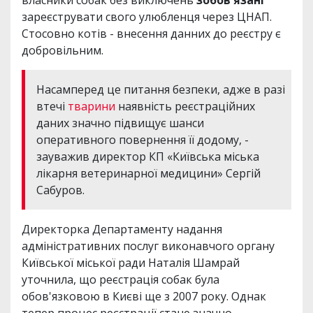
власники собак без виключень
зобов'язані
зареєструвати свого улюбленця через ЦНАП.
Стосовно котів - внесення данних до реєстру є
добровільним.
Насамперед це питання безпеки, адже в разі
втечі
тварини
наявність реєстраційних
даних значно підвищує шанси
оперативного повернення її додому, -
зауважив директор КП «Київська міська
лікарня ветеринарної медицини» Сергій
Сабуров.
Директорка Департаменту надання
адміністративних послуг виконавчого органу
Київської міської ради Наталія Шамрай
уточнила, що реєстрація собак була
обов'язковою в Києві ще з 2007 року. Однак