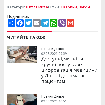
Категорії:
Життя міста
Мітки:
Тварини
,
Закон
Поділитися:
П
F
T
E
T
W
V
G
о
a
w
m
e
h
i
m
ш
c
i
a
l
a
b
a
и
e
t
i
e
t
e
i
р
b
t
l
g
s
r
l
ЧИТАЙТЕ ТАКОЖ
и
o
e
r
A
т
o
r
a
p
и
k
m
p
Новини Дніпра
02.08.2026 09:59
Доступні, якісні та
зручні послуги: як
цифровізація медицини
у Дніпрі допомагає
пацієнтам
Новини Дніпра
03.08.2026 10:51