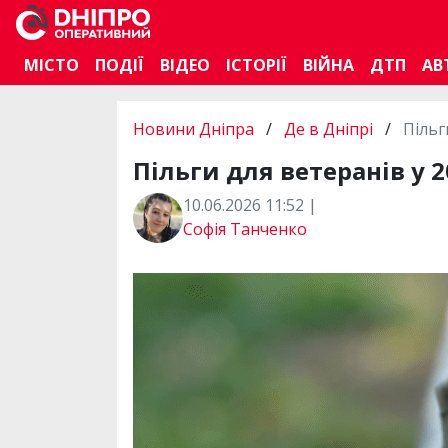
МІСТО
ПОДІЇ
ВІДЕО
ІСТОРІЇ
ВІЙНА
ДТП
АВ
Новини Дніпра
/
Де в Дніпрі
/
Пільг
Пільги для ветеранів у 
10.06.2026 11:52 |
Софія Танченко