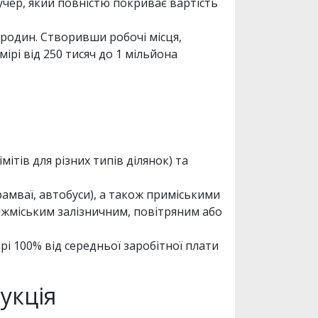
учер, який повністю покриває вартість
 родин. Створивши робочі місця,
рі від 250 тисяч до 1 мільйона
ітів для різних типів ділянок) та
амваї, автобуси), а також приміськими
іжміським залізничним, повітряним або
рі 100% від середньої заробітної плати
укція