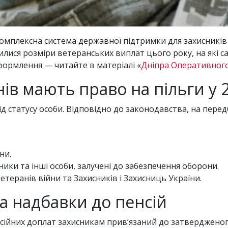
комплексна система державної підтримки для захисників 
інилися розміри ветеранських виплат цього року, на які
формлення — читайте в матеріалі «
Дніпра Оперативног
нів мають право на пільги у 
д статусу особи. Відповідно до законодавства, на пере
ни.
ики та інші особи, залучені до забезпечення оборони.
етеранів війни та Захисників і Захисниць України.
а надбавки до пенсій
сійних доплат захисникам прив’язаний до затвердженого