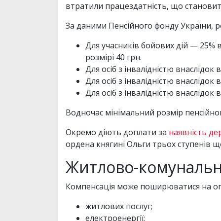
втратили працездатність, що становит
За даними Пенсійного фонду України, ро
Для учасників бойових дій — 25% 
розмірі 40 грн.
Для осіб з інвалідністю внаслідок в
Для осіб з інвалідністю внаслідок в
Для осіб з інвалідністю внаслідок в
Водночас мінімальний розмір пенсійног
Окремо діють доплати за
наявність де
ордена княгині Ольги трьох ступенів щ
Житлово-комунальні
Компенсація може поширюватися на оп
житлових послуг;
електроенергії;