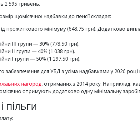
ь 2 595 гривень.
змір щомісячної надбавки до пенсії складає:
від прожиткового мінімуму (648,75 грн). Додатково випл
ійни ІІІ групи — 30% (778,50 грн).
ійни ІІ групи — 40% (1 038 грн).
ійни І групи — 50% (1 297,50 грн).
о забезпечення для УБД з усіма надбавками у 2026 році
ржавних нагород
, отриманих з 2014 року. Наприклад, к
омісячно отримують додатково одну мінімальну заробіт
 пільги
лату: