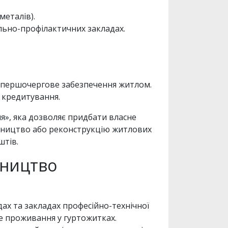
еталів).
льно-профілактичних закладах.
а першочергове забезпечення житлом.
и кредитування.
я», яка дозволяє придбати власне
івництво або реконструкцію житлових
штів.
мництво
ах та закладах професійно-технічної
е проживання у гуртожитках.