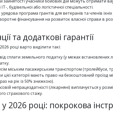
и зайнятості учасники бойових дій можуть отримати ва
 ІТ-, будівельної або логістичної спеціальності.
урядова програма грантів для ветеранів та членів їхніх
ротне фінансування на розвиток власної справи в розмі
ії та додаткові гарантії
026 році варто виділити такі:
від сплати земельного податку (у межах встановлених лім
атку.
сім міським пасажирським транспортом (тролейбуси, тр
и цієї категорії мають право на безкоштовний проїзд м
аз на рік із 50% знижкою).
овій непрацездатності (лікарняні) виплачується у розмі
ого страхового стажу.
у 2026 році: покрокова інстр