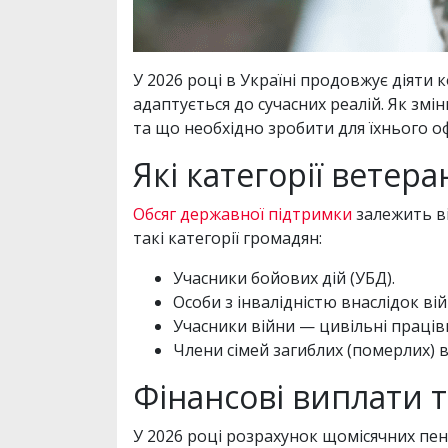
У 2026 році в Україні продовжує діяти 
адаптується до сучасних реалій. Як зм
та що необхідно зробити для їхнього о
Які категорії ветера
Обсяг державної підтримки
залежить ві
такі категорії громадян:
Учасники бойових дій (УБД).
Особи з інвалідністю внаслідок вій
Учасники війни — цивільні працівн
Члени сімей загиблих (померлих) в
Фінансові виплати т
У 2026 році розрахунок щомісячних пен