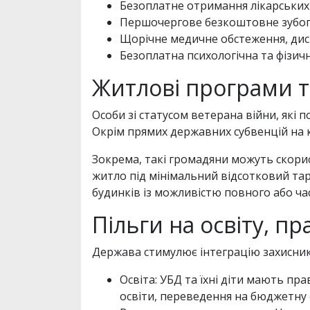
Безоплатне отримання лікарських 
Першочергове безкоштовне зубопр
Щорічне медичне обстеження, дис
Безоплатна психологічна та фізичн
Житлові програми т
Особи зі статусом ветерана війни, як
Окрім прямих державних субвенцій на к
Зокрема, такі громадяни можуть скори
житло під мінімальний відсотковий та
будинків із можливістю повного або ча
Пільги на освіту, 
Держава стимулює інтеграцію захисникі
Освіта: УБД та їхні діти мають п
освіти, переведення на бюджетну