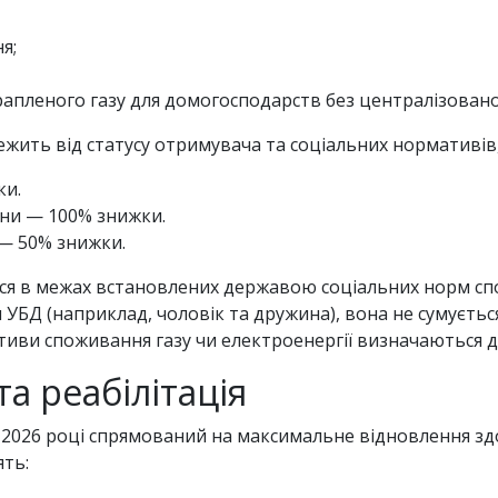
я;
апленого газу для домогосподарств без централізовано
жить від статусу отримувача та соціальних нормативі
ки.
йни — 100% знижки.
 — 50% знижки.
я в межах встановлених державою соціальних норм спо
УБД (наприклад, чоловік та дружина), вона не сумуєтьс
тиви споживання газу чи електроенергії визначаються дл
а реабілітація
2026 році спрямований на максимальне відновлення здо
ять: