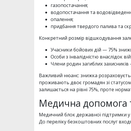
газопостачання;
водопостачання та водовідведенн
опалення;
придбання твердого палива та скр
Конкретний розмір відшкодування зале
Учасники бойових дій — 75% зниж
Особи з інвалідністю внаслідок ві
Члени родин загиблих захисників
Важливий нюанс: знижка розраховуєтьс
проживають двоє громадян зі статусом 
залишається на рівні 75%, проте норма
Медична допомога т
Медичний блок державної підтримки у 
До переліку безкоштовних послуг вход