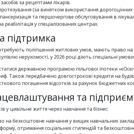
засобів за рецептами лікарів.
отезування (за винятком використання дорогоцінних м
пансеризація та першочергове обслуговування в лікува
а реабілітація у спеціалізованих центрах.
а підтримка
і потребують поліпшення житлових умов, мають право н
упівлю нерухомості, у 2026 році діють спеціальні умов
статися державною програмою пільгової іпотеки «єОсел
риф. Також передбачено довгострокові кредити на буд
сткового погашення відсотків за рахунок бюджетних ко
працевлаштування та підприє
в у цивільне життя через навчання та бізнес:
раво на безкоштовне навчання у вищих навчальних заклад
 форму, отримання соціальних стипендій та безкоштовн