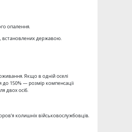
го опалення.
в, встановлених державою.
живання. Якщо в одній оселі
я до 150% — розмір компенсації
я двох осіб.
ров’я колишніх військовослужбовців.