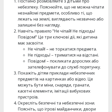
Постійно розмовляйте з дітьми про
небезпеку. Пояснюйте, що не можна чіпати
незнайомі предмети, особливо ті, що
лежать на землі, виглядають незвично або
залишені без нагляду.
Навчіть правило "Не чіпай! Не підходь!
Повідом!" Це три ключові дії, які дитина
має засвоїти.
Не чіпай! – не торкатися предмета.
Не підходь! – триматися на відстані.
Повідом! – покликати дорослих або
зателефонувати до служб порятунку.
Покажіть дітям приклади небезпечних
предметів на картинках або відео. Це
можуть бути міни, снаряди, гранати,
касетні елементи, імітації вибухових
пристроїв.
Окресліть безпечні та небезпечні зони.
Поясніть, що ігрові майданчики, двори