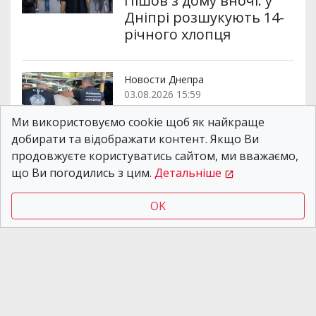
Пішов з дому вночі: у
Дніпрі розшукують 14-
річного хлопця
Новости Днепра
03.08.2026 15:59
Фіктивна відстрочка за
Ми використовуємо cookie щоб як найкраще
$12 тисяч: у Дніпрі
добирати та відображати контент. Якщо Ви
затримали
продовжуєте користуватись сайтом, ми вважаємо,
організатора
що Ви погодились з цим.
Детальніше
незаконної схеми
OK
Новости Днепра
31.07.2026 16:59
Заробляли понад 12
млн грн на місяць: до
України екстрадували
співорганізатора