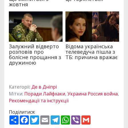
Категорії:
Де в Дніпрі
Мітки:
Поради Лайфхаки
,
Украина Россия война
,
Рекомендації та інструкції
Поділитися:
П
F
T
E
T
W
V
G
о
a
w
m
e
h
i
m
ш
c
i
a
l
a
b
a