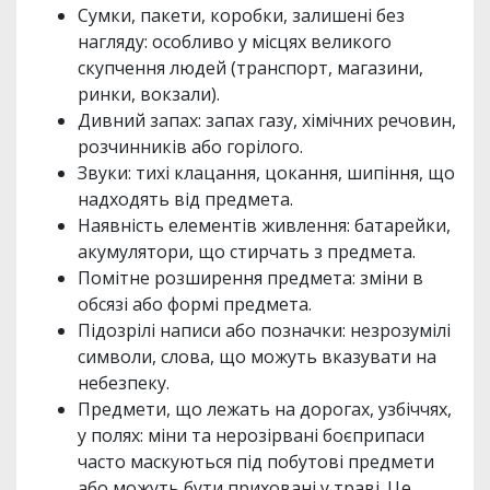
Сумки, пакети, коробки, залишені без
нагляду: особливо у місцях великого
скупчення людей (транспорт, магазини,
ринки, вокзали).
Дивний запах: запах газу, хімічних речовин,
розчинників або горілого.
Звуки: тихі клацання, цокання, шипіння, що
надходять від предмета.
Наявність елементів живлення: батарейки,
акумулятори, що стирчать з предмета.
Помітне розширення предмета: зміни в
обсязі або формі предмета.
Підозрілі написи або позначки: незрозумілі
символи, слова, що можуть вказувати на
небезпеку.
Предмети, що лежать на дорогах, узбіччях,
у полях: міни та нерозірвані боєприпаси
часто маскуються під побутові предмети
або можуть бути приховані у траві. Це