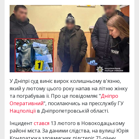
У Дніпрі суд виніс вирок колишньому в'язню,
який у лютому цього року напав на літню жінку
та пограбував її. Про це повідомляє "
Дніпро
Оперативний
", посилаючись на пресслужбу ГУ
Нацполіції
в Дніпропетровській області.
Інцидент
стався
13 лютого в Новокодацькому
районі міста. За даними слідства, на вулиці Юрія
Кондратюка зловмисник підстеріг 71-річну