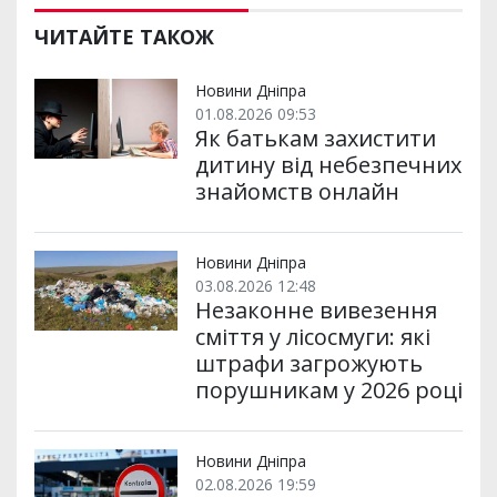
и
e
t
i
e
t
e
i
р
b
t
l
g
s
r
l
ЧИТАЙТЕ ТАКОЖ
и
o
e
r
A
т
o
r
a
p
и
k
m
p
Новини Дніпра
01.08.2026 09:53
Як батькам захистити
дитину від небезпечних
знайомств онлайн
Новини Дніпра
03.08.2026 12:48
Незаконне вивезення
сміття у лісосмуги: які
штрафи загрожують
порушникам у 2026 році
Новини Дніпра
02.08.2026 19:59