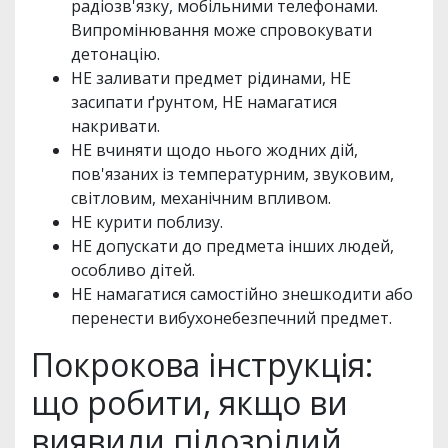
радіозв'язку, мобільними телефонами.
Випромінювання може спровокувати
детонацію.
НЕ заливати предмет рідинами, НЕ
засипати ґрунтом, НЕ намагатися
накривати.
НЕ вчиняти щодо нього жодних дій,
пов'язаних із температурним, звуковим,
світловим, механічним впливом.
НЕ курити поблизу.
НЕ допускати до предмета інших людей,
особливо дітей.
НЕ намагатися самостійно знешкодити або
перенести вибухонебезпечний предмет.
Покрокова інструкція:
що робити, якщо ви
виявили підозрілий