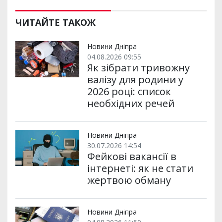
ш
c
i
a
l
a
b
a
и
e
t
i
e
t
e
i
р
b
t
l
g
s
r
l
ЧИТАЙТЕ ТАКОЖ
и
o
e
r
A
т
o
r
a
p
и
k
m
p
Новини Дніпра
04.08.2026 09:55
Як зібрати тривожну
валізу для родини у
2026 році: список
необхідних речей
Новини Дніпра
30.07.2026 14:54
Фейкові вакансії в
інтернеті: як не стати
жертвою обману
Новини Дніпра