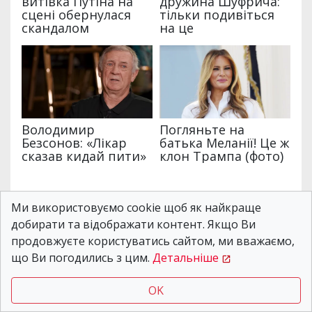
Ми використовуємо cookie щоб як найкраще
Категории:
Де в Дніпрі
Метки:
Гроші
добирати та відображати контент. Якщо Ви
продовжуєте користуватись сайтом, ми вважаємо,
Поделиться:
П
F
T
E
T
W
V
G
що Ви погодились з цим.
Детальніше
о
a
w
m
e
h
i
m
ш
c
i
a
l
a
b
a
OK
и
e
t
i
e
t
e
i
р
b
t
l
g
s
r
l
ЧИТАЙТЕ ТАКЖЕ