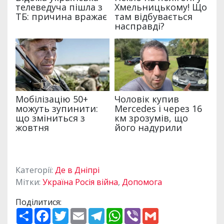
Категорії:
Де в Дніпрі
Мітки:
Україна Росія війна
,
Допомога
Поділитися:
П
F
T
E
T
W
V
G
о
a
w
m
e
h
i
m