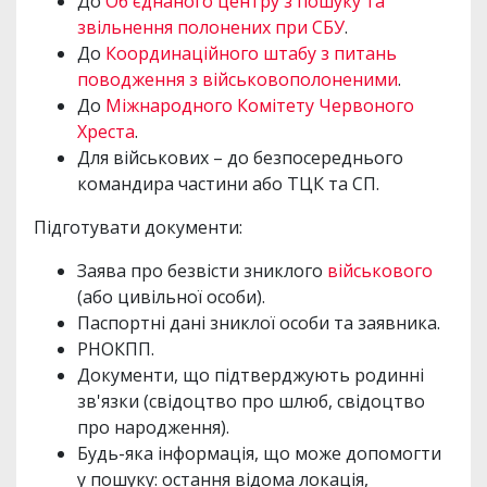
До
Об'єднаного центру з пошуку та
звільнення полонених при СБУ
.
До
Координаційного штабу з питань
поводження з військовополоненими
.
До
Міжнародного Комітету Червоного
Хреста
.
Для військових – до безпосереднього
командира частини або ТЦК та СП.
Підготувати документи:
Заява про безвісти зниклого
військового
(або цивільної особи).
Паспортні дані зниклої особи та заявника.
РНОКПП.
Документи, що підтверджують родинні
зв'язки (свідоцтво про шлюб, свідоцтво
про народження).
Будь-яка інформація, що може допомогти
у пошуку: остання відома локація,