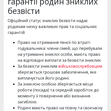
гарантії родин зниклих
безвісти
Офіційний статус зниклих безвісти надає
родинам низку важливих прав та соціальних
гарантій:
Право на отримання пенсії по втраті
годувальника: члени сімей, що перебували
на утриманні зниклої особи, мають право
на відповідні виплати за безвісти зниклих.
За безвісти зниклим
військовослужбовцем
зберігається грошове забезпечення, яке
виплачується його родині.
За зниклою особою зберігається місце
роботи (посада) та середній заробіток до
моменту її повернення або визнання
загиблою.
Родичі мають право на повну та своєчасну