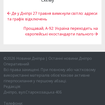
Де у Дніпрі 27 травня вимкнули світло: адреси
та графік відключень
Прощавай, А-92: Україна переходить на
європейські екостандарти пального
©2026 Новини Дніпра | Останні новини Дніпро
Оперативний
Всі права захищені. При повному або частковому
використанні матеріалів обов'язкове активне
гіперпосилання у першому абзаці.
Редакція:
Дніпро, вул.Старокозацька 40Б
Телефони: