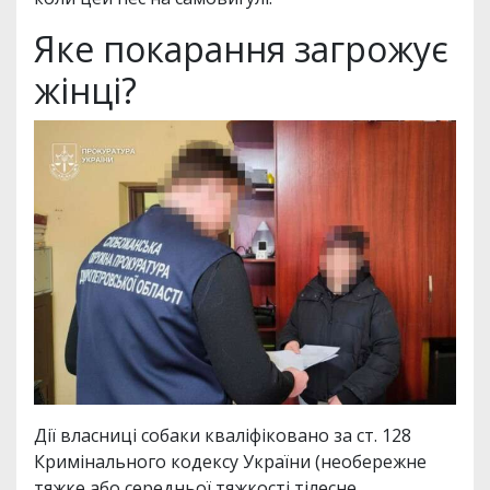
Яке покарання загрожує
жінці?
Дії власниці собаки кваліфіковано за ст. 128
Кримінального кодексу України (необережне
тяжке або середньої тяжкості тілесне