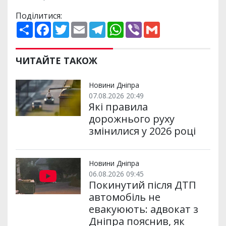
Поділитися:
П
F
T
E
T
W
V
G
о
a
w
m
e
h
i
m
ш
c
i
a
l
a
b
a
и
e
t
i
e
t
e
i
р
b
t
l
g
s
r
l
ЧИТАЙТЕ ТАКОЖ
и
o
e
r
A
т
o
r
a
p
и
k
m
p
Новини Дніпра
07.08.2026 20:49
Які правила
дорожнього руху
змінилися у 2026 році
Новини Дніпра
06.08.2026 09:45
Покинутий після ДТП
автомобіль не
евакуюють: адвокат з
Дніпра пояснив, як