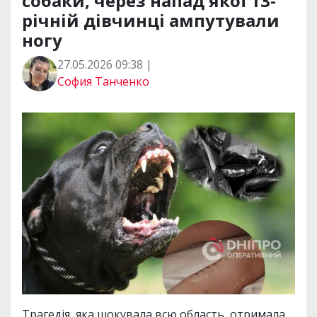
собаки, через напад якої 13-
річній дівчинці ампутували
ногу
27.05.2026 09:38 |
София Танченко
Трагедія, яка шокувала всю область, отримала