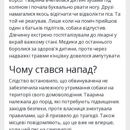
корсо. Тварина вчепилася дитині зубами під
коліном і почала буквально рвати ногу. Друзі
намагалися якось відігнати чи відволікти пса. Та
той не реагував. Лише коли на поміч прийшов
один з батьків підлітків, собака відпустив.
Дівчинку екстрено госпіталізували до лікарні у
вкрай важкому стані. Медики до останнього
боролися за здоров'я дитини, проте через
надважкі травми кінцівку довелося ампутувати.
Чому стався напад?
Слідство встановило, що обвинувачена не
забезпечила належного утримання собаки на
території свого домоволодіння. Тварина
належала до порід, які потребують підвищених
заходів безпеки, проте власниця знехтувала
правилами, що й призвело до трагедії. Також
місцеві повідомляють, що це вже не вперше,
коли цей пес на самовигулі.