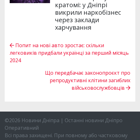
кратомі: у Дніпрі
викрили наркобізнес
через заклади
харчування
Попит на нові авто зростає: скільки
легковиків придбали українці за перший місяць
2024
Що передбачає законопроєкт про
репродуктивні клітини загиблих
військовослужбовців
©2026 Новини Дніпра | Останні новини Дніпро
Оперативний
Всі права захищені. При повному або частковому