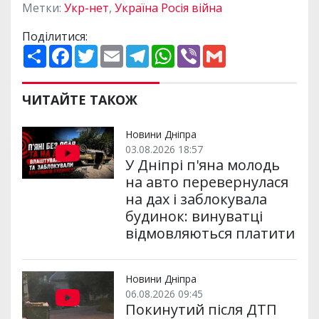
Метки:
Укр-нет
,
Україна Росія війна
Поділитися:
П
F
T
E
T
W
V
G
о
a
w
m
e
h
i
m
ш
c
i
a
l
a
b
a
и
e
t
i
e
t
e
i
р
b
t
l
g
s
r
l
ЧИТАЙТЕ ТАКОЖ
и
o
e
r
A
т
o
r
a
p
и
k
m
p
Новини Дніпра
03.08.2026 18:57
У Дніпрі п'яна молодь
на авто перевернулася
на дах і заблокувала
будинок: винуватці
відмовляються платити
Новини Дніпра
06.08.2026 09:45
Покинутий після ДТП