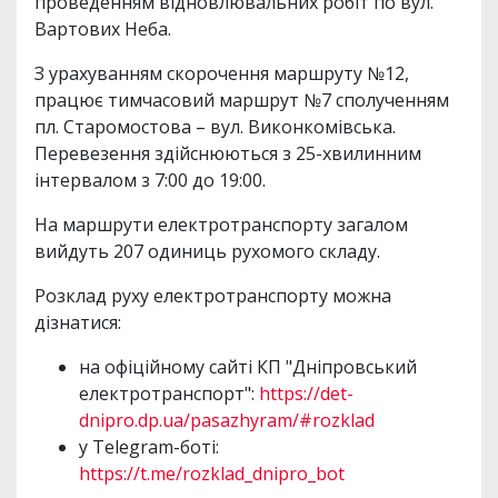
проведенням відновлювальних робіт по вул.
Вартових Неба.
З урахуванням скорочення маршруту №12,
працює тимчасовий маршрут №7 сполученням
пл. Старомостова – вул. Виконкомівська.
Перевезення здійснюються з 25-хвилинним
інтервалом з 7:00 до 19:00.
На маршрути електротранспорту загалом
вийдуть 207 одиниць рухомого складу.
Розклад руху електротранспорту можна
дізнатися:
на офіційному сайті КП "Дніпровський
електротранспорт":
https://det-
dnipro.dp.ua/pasazhyram/#rozklad
у Telegram-боті:
https://t.me/rozklad_dnipro_bot