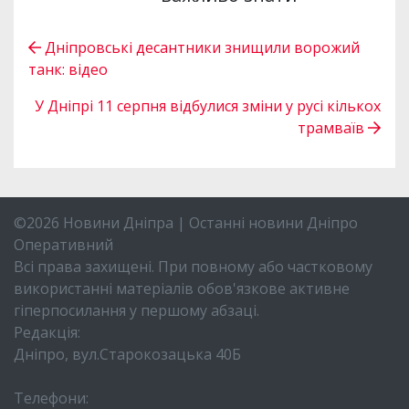
Дніпровські десантники знищили ворожий
танк: відео
У Дніпрі 11 серпня відбулися зміни у русі кількох
трамваїв
©2026 Новини Дніпра | Останні новини Дніпро
Оперативний
Всі права захищені. При повному або частковому
використанні матеріалів обов'язкове активне
гіперпосилання у першому абзаці.
Редакція:
Дніпро, вул.Старокозацька 40Б
Телефони: