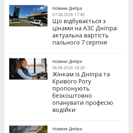
т
o
r
a
p
и
k
m
p
Новини Дніпра
07.08.2026 17:40
Що відбувається з
цінами на АЗС Дніпра:
актуальна вартість
пального 7 серпня
Новини Дніпра
08.08.2026 18:20
Жінкам із Дніпра та
Кривого Рогу
пропонують
безкоштовно
опанувати професію
водійки
Новини Дніпра