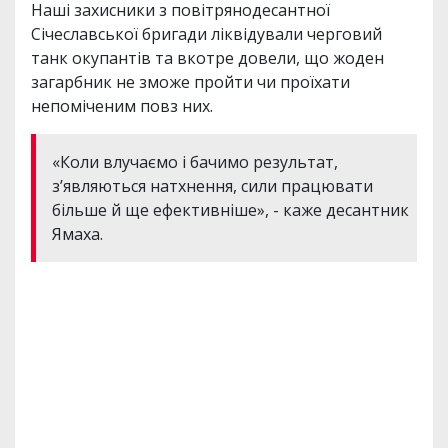
Наші захисники з повітрянодесантної
Січеславської бригади ліквідували черговий
танк окупантів та вкотре довели, що жоден
загарбник не зможе пройти чи проїхати
непоміченим повз них.
«Коли влучаємо і бачимо результат,
зʼявляються натхнення, сили працювати
більше й ще ефективніше», - каже десантник
Ямаха.