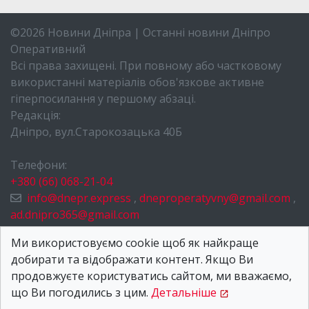
©2026 Новини Дніпра | Останні новини Дніпро
Оперативний
Всі права захищені. При повному або частковому
використанні матеріалів обов'язкове активне
гіперпосилання у першому абзаці.
Редакція:
Дніпро, вул.Старокозацька 40Б
Телефони:
+380 (66) 068-21-04
info@dnepr.express
,
dneproperatyvny@gmail.com
,
ad.dnipro365@gmail.com
НОВИНИ ДНІПРА
Ми використовуємо cookie щоб як найкраще
добирати та відображати контент. Якщо Ви
ПРО НАС
продовжуєте користуватись сайтом, ми вважаємо,
КОНТАКТИ
що Ви погодились з цим.
Детальніше