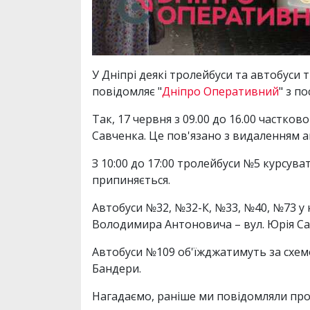
У Дніпрі деякі тролейбуси та автобуси
повідомляє "
Дніпро Оперативний
" з п
Так, 17 червня з 09.00 до 16.00 частков
Савченка. Це пов'язано з видаленням а
З 10:00 до 17:00 тролейбуси №5 курсува
припиняється.
Автобуси №32, №32-К, №33, №40, №73 у 
Володимира Антоновича – вул. Юрія Сав
Автобуси №109 об'їжджатимуть за схемо
Бандери.
Нагадаємо, раніше ми повідомляли про