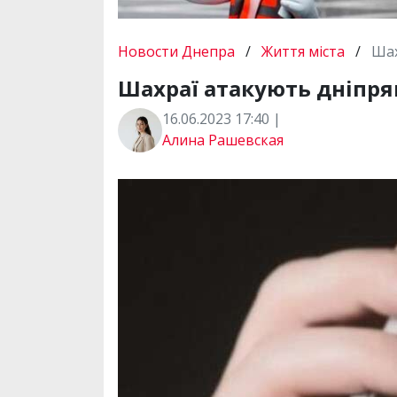
Новости Днепра
/
Життя міста
/
Шах
Шахраї атакують дніпрян
16.06.2023 17:40 |
Алина Рашевская