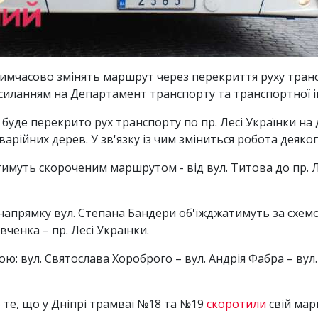
 тимчасово змінять маршрут через перекриття руху транс
осиланням на Департамент транспорту та транспортної 
о буде перекрито рух транспорту по пр. Лесі Українки на д
варійних дерев. У зв'язку із чим зміниться робота деяк
тимуть скороченим маршрутом - від вул. Титова до пр. Л
напрямку вул. Степана Бандери об'їжджатимуть за схемо
ченка – пр. Лесі Українки.
ю: вул. Святослава Хороброго – вул. Андрія Фабра – вул
 те, що у Дніпрі трамваї №18 та №19
скоротили
свій мар