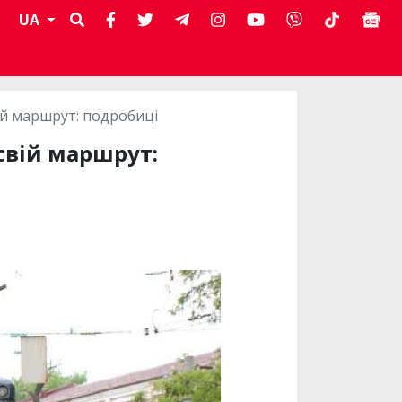
UA
вій маршрут: подробиці
 свій маршрут: