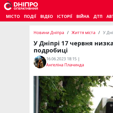
МІСТО
ПОДІЇ
ВІДЕО
ІСТОРІЇ
ВІЙНА
ДТП
АВ
Новини Дніпра
/
Життя міста
/
У Дн
У Дніпрі 17 червня низк
подробиці
16.06.2023 18:15 |
Ангеліна Плачинда