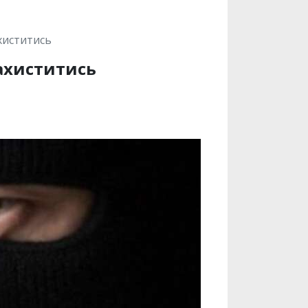
хиститись
захиститись