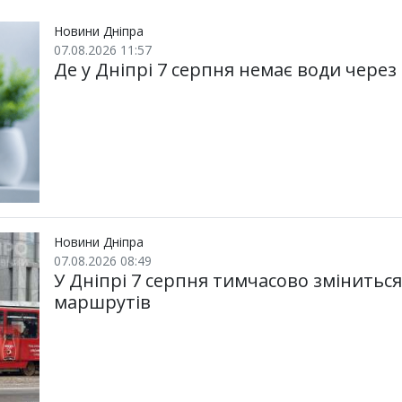
т
o
r
a
и
k
m
Новини Дніпра
07.08.2026 11:57
Де у Дніпрі 7 серпня немає води через
Новини Дніпра
07.08.2026 08:49
У Дніпрі 7 серпня тимчасово змінитьс
маршрутів