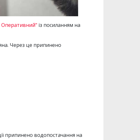
о Оперативний"
із посиланням на
ояна. Через це припинено
ції припинено водопостачання на