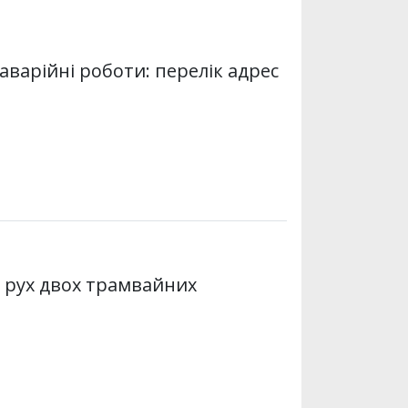
p
p
 аварійні роботи: перелік адрес
я рух двох трамвайних