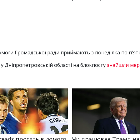
оги Громадської ради приймають з понеділка по п'ятн
у Дніпропетровській області на блокпосту
знайшли мер