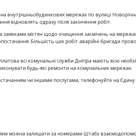
 на внутрішньобудинкових мережах по вулиці Новорічн
ня відновлять одразу після закінчення робіт.
а заявками містян щодо очищення засмічень на мережа
остачання. Більшість цих робіт аварійні бригади прово
ілатова всі комунальні служби Дніпра мають всю необхід
иконувати будь-які ремонти на комунальних мережах.
тачанням чи іншими послугами, телефонуйте на Єдину г
лем можна залишати за номерами Штабу взаємодопомо