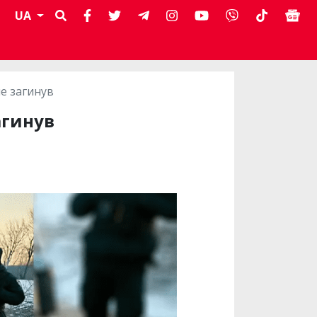
UA
не загинув
агинув