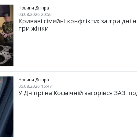
т
o
r
a
p
и
k
m
p
Новини Дніпра
03.08.2026 20:50
Криваві сімейні конфлікти: за три дні
три жінки
Новини Дніпра
05.08.2026 15:47
У Дніпрі на Космічній загорівся ЗАЗ: по