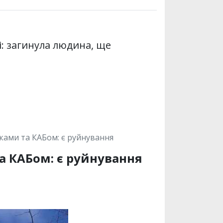
і: загинула людина, ще
ами та КАБом: є руйнування
 КАБом: є руйнування