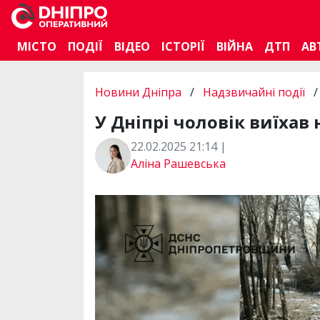
МІСТО
ПОДІЇ
ВІДЕО
ІСТОРІЇ
ВІЙНА
ДТП
АВ
Новини Дніпра
/
Надзвичайні події
/
У Дніпрі чоловік виїхав 
22.02.2025 21:14 |
Аліна Рашевська