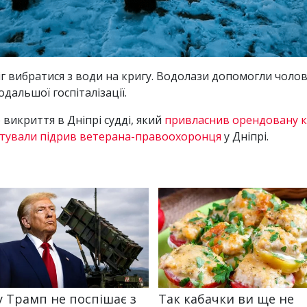
г вибратися з води на кригу. Водолази допомогли чолові
дальшої госпіталізації.
викриття в Дніпрі судді, який
привласнив орендовану 
тували підрив ветерана-правоохоронця
у Дніпрі.