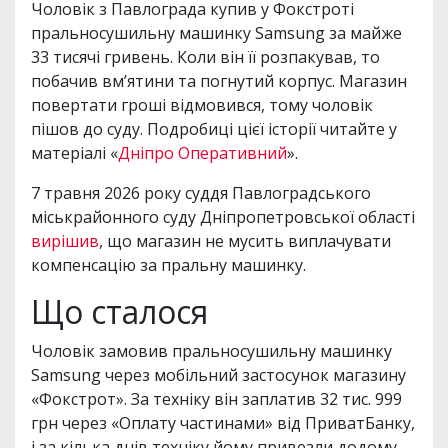
Чоловік з Павлограда купив у Фокстроті
пральносушильну машинку Samsung за майже
33 тисячі гривень. Коли він її розпакував, то
побачив вм’ятини та погнутий корпус. Магазин
повертати гроші відмовився, тому чоловік
пішов до суду. Подробиці цієї історії читайте у
матеріалі «
Дніпро Оперативний
».
7 травня 2026 року суддя Павлоградського
міськрайонного суду Дніпропетровської області
вирішив
, що магазин не мусить виплачувати
компенсацію за пральну машинку.
Що сталося
Чоловік замовив пральносушильну машинку
Samsung через мобільний застосунок магазину
«Фокстрот». За техніку він заплатив 32 тис. 999
грн через «Оплату частинами» від ПриватБанку,
і за кілька днів техніку йому привезли додому.