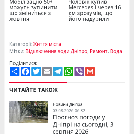
Категорії:
Життя міста
Мітки:
Відключення води Дніпро
,
Ремонт
,
Вода
Поділитися:
П
F
T
E
T
W
V
G
о
a
w
m
e
h
i
m
ш
c
i
a
l
a
b
a
и
e
t
i
e
t
e
i
р
b
t
l
g
s
r
l
ЧИТАЙТЕ ТАКОЖ
и
o
e
r
A
т
o
r
a
p
и
k
m
p
Новини Дніпра
03.08.2026 06:32
Прогноз погоди у
Дніпрі на сьогодні, 3
серпня 2026