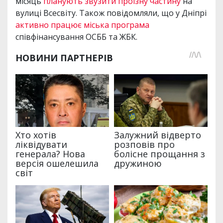
місяць
планують звузити проїзну частину
на
вулиці Всесвіту. Також повідомляли, що у Дніпрі
активно працює міська програма
співфінансування ОСББ та ЖБК.