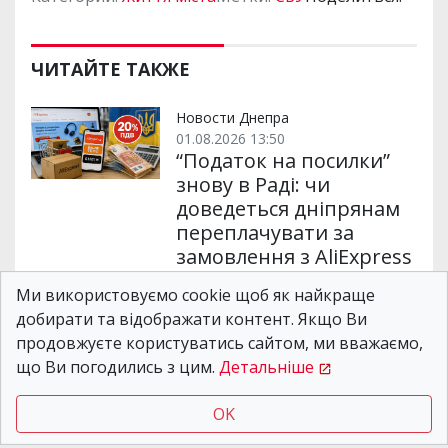
ЧИТАЙТЕ ТАКЖЕ
Новости Днепра
01.08.2026 13:50
“Податок на посилки”
знову в Раді: чи
доведеться дніпрянам
переплачувати за
замовлення з AliExpress
і Temu
Ми використовуємо cookie щоб як найкраще
добирати та відображати контент. Якщо Ви
продовжуєте користуватись сайтом, ми вважаємо,
Новости Днепра
05.08.2026 09:41
що Ви погодились з цим.
Детальніше
У Дніпрі розпочали
оформлення учнівських
OK
квитків для