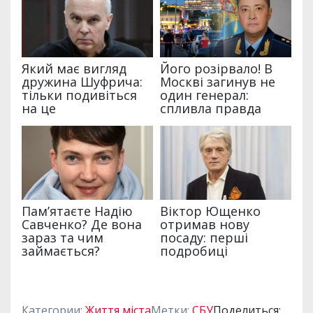
Категории:
Життя міста
Метки:
СБУ
Поделиться: