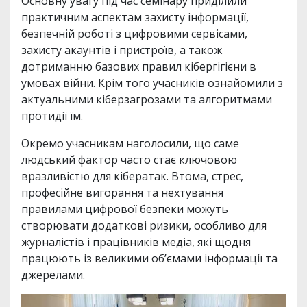
Основну увагу під час семінару приділили
практичним аспектам захисту інформації,
безпечній роботі з цифровими сервісами,
захисту акаунтів і пристроїв, а також
дотриманню базових правил кібергігієни в
умовах війни. Крім того учасників ознайомили з
актуальними кіберзагрозами та алгоритмами
протидії їм.
Окремо учасникам наголосили, що саме
людський фактор часто стає ключовою
вразливістю для кібератак. Втома, стрес,
професійне вигорання та нехтування
правилами цифрової безпеки можуть
створювати додаткові ризики, особливо для
журналістів і працівників медіа, які щодня
працюють із великими об’ємами інформації та
джерелами.