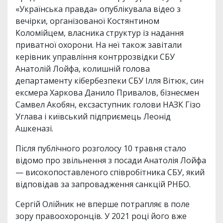
«Українська правда» опублікувала відео з
вечірки, організованої Костянтином
Коломійцем, власника структур із надання
приватної охорони. На неї також завітали
керівник управління контррозвідки СБУ
Анатолій Лойфа, колишній голова
департаменту кібербезпеки СБУ Ілля Вітюк, син
ексмера Харкова Данило Привалов, бізнесмен
Самвел Акобян, ексзаступник голови НАЗК Гізо
Углава і київський підприємець Леонід
Ашкеназі.
Після публічного розголосу 10 травня стало
відомо про звільнення з посади Анатолія Лойфа
— високопоставленого співробітника СБУ, який
відповідав за запровадження санкцій РНБО.
Сергій Олійник не вперше потрапляє в поле
зору правоохоронців. У 2021 році його вже