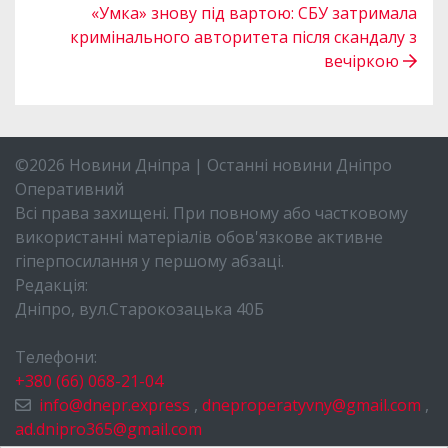
«Умка» знову під вартою: СБУ затримала
кримінального авторитета після скандалу з
вечіркою
©2026 Новини Дніпра | Останні новини Дніпро
Оперативний
Всі права захищені. При повному або частковому
використанні матеріалів обов'язкове активне
гіперпосилання у першому абзаці.
Редакція:
Дніпро, вул.Старокозацька 40Б
Телефони:
+380 (66) 068-21-04
info@dnepr.express
,
dneproperatyvny@gmail.com
,
ad.dnipro365@gmail.com