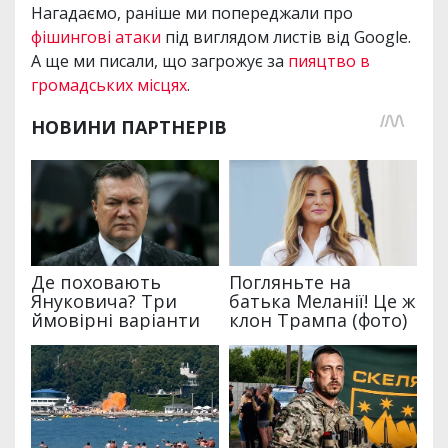
Нагадаємо, раніше ми попереджали про
фішингові атаки
під виглядом листів від Google.
А ще ми писали, що загрожує за
пияцтво в
громадських місцях
.