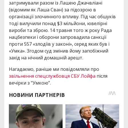
затримували разом із Лашею Джачвліані
(відомим як Лаша Сван) за підозрою в
організації злочинного впливу. Під час обшуків
тоді вилучили понад $3 мільйони, ювелірні
вироби та зброю. 14 травня того ж року Рада
нацбезпеки і оборони запровадила санкції
проти 557 «злодіїв у законі», серед яких був і
«Умка». Згодом суд змінив йому запобіжний
захід на нічний домашній арешт.
Нагадаємо, раніше ми повідомляли про
звільнення спецслужбовця СБУ Лойфа
після
вечірки з “Умкою”.