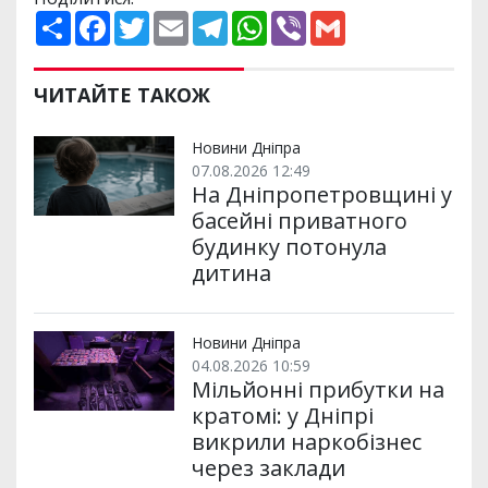
П
F
T
E
T
W
V
G
о
a
w
m
e
h
i
m
ш
c
i
a
l
a
b
a
и
e
t
i
e
t
e
i
р
b
t
l
g
s
r
l
ЧИТАЙТЕ ТАКОЖ
и
o
e
r
A
т
o
r
a
p
и
k
m
p
Новини Дніпра
07.08.2026 12:49
На Дніпропетровщині у
басейні приватного
будинку потонула
дитина
Новини Дніпра
04.08.2026 10:59
Мільйонні прибутки на
кратомі: у Дніпрі
викрили наркобізнес
через заклади