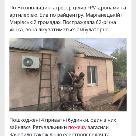
По Нікопольщині агресор цілив FPV-дронами та
артилерією. Бив по райцентру, Марганецькій і
Мирівській громадах. Постраждала 62-річна
жінка, вона лікуватиметься амбулаторно.
Пошкоджені 4 приватні будинки, один з них
зайнявся. Рятувальники
пожежу
загасили.
Зачепило також лінію електропередач та