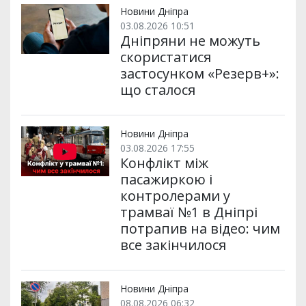
и
k
m
p
Новини Дніпра
03.08.2026 10:51
Дніпряни не можуть
скористатися
застосунком «Резерв+»:
що сталося
Новини Дніпра
03.08.2026 17:55
Конфлікт між
пасажиркою і
контролерами у
трамваї №1 в Дніпрі
потрапив на відео: чим
все закінчилося
Новини Дніпра
08.08.2026 06:32