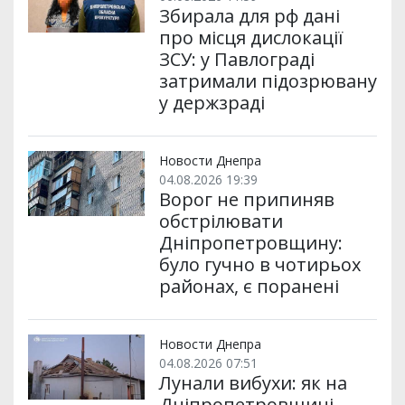
Збирала для рф дані
про місця дислокації
ЗСУ: у Павлограді
затримали підозрювану
у держзраді
Новости Днепра
04.08.2026 19:39
Ворог не припиняв
обстрілювати
Дніпропетровщину:
було гучно в чотирьох
районах, є поранені
Новости Днепра
04.08.2026 07:51
Лунали вибухи: як на
Дніпропетровщині