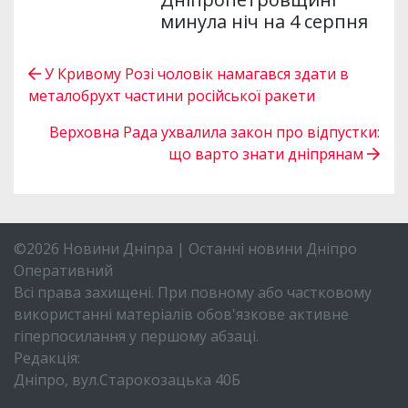
минула ніч на 4 серпня
У Кривому Розі чоловік намагався здати в
металобрухт частини російської ракети
Верховна Рада ухвалила закон про відпустки:
що варто знати дніпрянам
©2026 Новини Дніпра | Останні новини Дніпро
Оперативний
Всі права захищені. При повному або частковому
використанні матеріалів обов'язкове активне
гіперпосилання у першому абзаці.
Редакція:
Дніпро, вул.Старокозацька 40Б