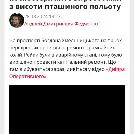
з висоти пташиного польоту
28.03.2024 14:27 |
Андрей Дмитриевич Федченко
На проспекті Богдана Хмельницького на трьох
перехрестях проводять ремонт трамвайних
колій. Рейки були в аварійному стані, тому було
вирішено провести капітальний ремонт. Що
там відбувається зараз, дивіться у відео
«Дніпра
Оперативного»
.