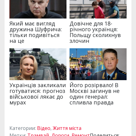
Категории:
Відео
,
Життя міста
Метки:
Трамвай
,
Дороги
,
Ремонт
Поделиться: