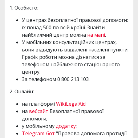
1. Особисто:
У центрах безоплатної правової допомоги:
їх понад 500 по всій країні. Знайти
найближчий центр можна
на мапі
.
У мобільних консультаційних центрах,
вони відвідують віддалені населені пункти.
Графік роботи можна дізнатися за
телефоном найближчого стаціонарного
центру.
За телефоном 0 800 213 103.
2. Онлайн:
на платформі
WikiLegalAid
;
на
вебсайт
Безоплатної правової
допомоги;
у мобільному
додатку
;
Telegram-бот
"Правова допомога протидії