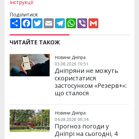
інструкції
Поділитися:
П
F
T
E
T
W
V
G
о
a
w
m
e
h
i
m
ш
c
i
a
l
a
b
a
и
e
t
i
e
t
e
i
р
b
t
l
g
s
r
l
ЧИТАЙТЕ ТАКОЖ
и
o
e
r
A
т
o
r
a
p
и
k
m
p
Новини Дніпра
03.08.2026 10:51
Дніпряни не можуть
скористатися
застосунком «Резерв+»:
що сталося
Новини Дніпра
04.08.2026 06:34
Прогноз погоди у
Дніпрі на сьогодні, 4