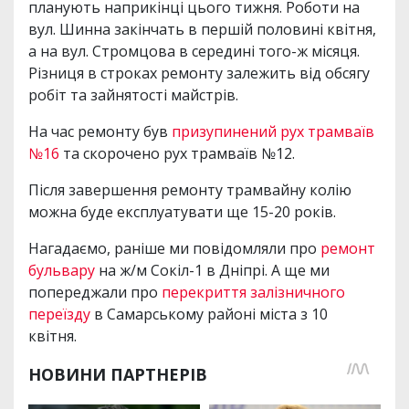
планують наприкінці цього тижня. Роботи на
вул. Шинна закінчать в першій половині квітня,
а на вул. Стромцова в середині того-ж місяця.
Різниця в строках ремонту залежить від обсягу
робіт та зайнятості майстрів.
На час ремонту був
призупинений рух трамваїв
№16
та скорочено рух трамваїв №12.
Після завершення ремонту трамвайну колію
можна буде експлуатувати ще 15-20 років.
Нагадаємо, раніше ми повідомляли про
ремонт
бульвару
на ж/м Сокіл-1 в Дніпрі. А ще ми
попереджали про
перекриття залізничного
переїзду
в Самарському районі міста з 10
квітня.