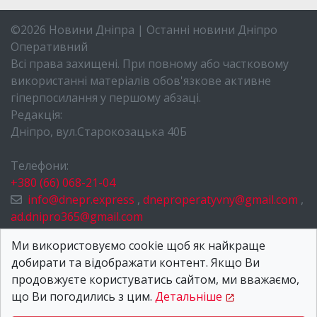
©2026 Новини Дніпра | Останні новини Дніпро
Оперативний
Всі права захищені. При повному або частковому
використанні матеріалів обов'язкове активне
гіперпосилання у першому абзаці.
Редакція:
Дніпро, вул.Старокозацька 40Б
Телефони:
+380 (66) 068-21-04
info@dnepr.express
,
dneproperatyvny@gmail.com
,
ad.dnipro365@gmail.com
НОВИНИ ДНІПРА
Ми використовуємо cookie щоб як найкраще
добирати та відображати контент. Якщо Ви
ПРО НАС
продовжуєте користуватись сайтом, ми вважаємо,
КОНТАКТИ
що Ви погодились з цим.
Детальніше