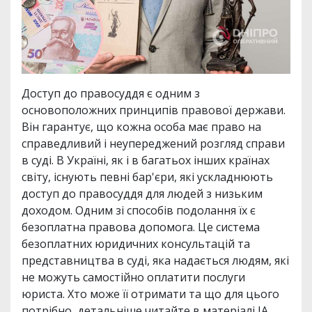
Доступ до правосуддя є одним з
основоположних принципів правової держави.
Він гарантує, що кожна особа має право на
справедливий і неупереджений розгляд справи
в суді. В Україні, як і в багатьох інших країнах
світу, існують певні бар'єри, які ускладнюють
доступ до правосуддя для людей з низьким
доходом. Одним зі способів подолання їх є
безоплатна правова допомога. Це система
безоплатних юридичних консультацій та
представництва в суді, яка надається людям, які
не можуть самостійно оплатити послуги
юриста. Хто може її отримати та що для цього
потрібно, детальніше читайте в матеріалі ІА