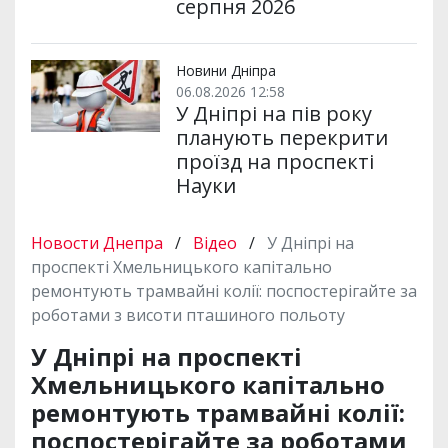
серпня 2026
Новини Дніпра
06.08.2026 12:58
У Дніпрі на пів року
планують перекрити
проїзд на проспекті
Науки
Новости Днепра
/
Відео
/
У Дніпрі на
проспекті Хмельницького капітально
ремонтують трамвайні колії: поспостерігайте за
роботами з висоти пташиного польоту
У Дніпрі на проспекті
Хмельницького капітально
ремонтують трамвайні колії:
поспостерігайте за роботами