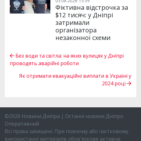
03.08.2026 15:59
Фіктивна відстрочка за
$12 тисяч: у Дніпрі
затримали
організатора
незаконної схеми
Без води та світла: на яких вулицях у Дніпрі
проводять аварійні роботи
Як отримати евакуаційні виплати в Україні у
2024 році
©2026 Новини Дніпра | Останні новини Дніпро
Оперативний
Всі права захищені. При повному або частковому
використанні матеріалів обов'язкове активне