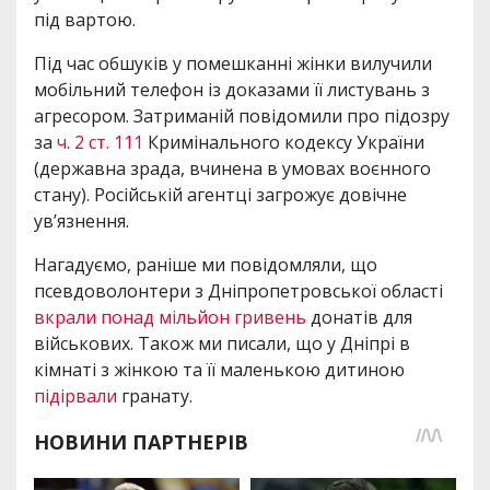
під вартою.
Під час обшуків у помешканні жінки вилучили
мобільний телефон із доказами її листувань з
агресором. Затриманій повідомили про підозру
за
ч. 2 ст. 111
Кримінального кодексу України
(державна зрада, вчинена в умовах воєнного
стану). Російській агентці загрожує довічне
ув’язнення.
Нагадуємо, раніше ми повідомляли, що
псевдоволонтери з Дніпропетровської області
вкрали понад мільйон гривень
донатів для
військових. Також ми писали, що у Дніпрі в
кімнаті з жінкою та її маленькою дитиною
підірвали
гранату.