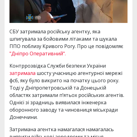
СБУ затримала російську агентку, яка
шпигувала за бойовими літаками та шукала
ППО поблизу Кривого Рогу. Про це повідомляє
"Дніпро Оперативний".
Контррозвідка Служби безпеки України
затримала
шосту учасницю агентурної мережі
фсб, яку було викрито на початку цього року.
Тоді у Дніпропетровській та Донецькій
областях затримали п’ятьох російських агентів.
Однієї зі зрадниць виявилася інженерка
оборонного заводу та чиновниця міськради
Донеччини.
Затримана агентка намагалася намагалась
виявити військові аеродроми та місця