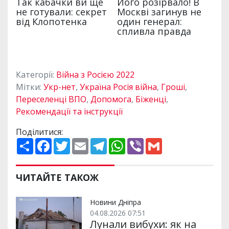
Категорії:
Війна з Росією 2022
Мітки:
Укр-нет
,
Україна Росія війна
,
Гроші
,
Переселенці ВПО
,
Допомога
,
Біженці
,
Рекомендації та інструкції
Поділитися:
П
F
T
E
T
W
V
G
о
a
w
m
e
h
i
m
ш
c
i
a
l
a
b
a
и
e
t
i
e
t
e
i
р
b
t
l
g
s
r
l
ЧИТАЙТЕ ТАКОЖ
и
o
e
r
A
т
o
r
a
p
и
k
m
p
Новини Дніпра
04.08.2026 07:51
Лунали вибухи: як на