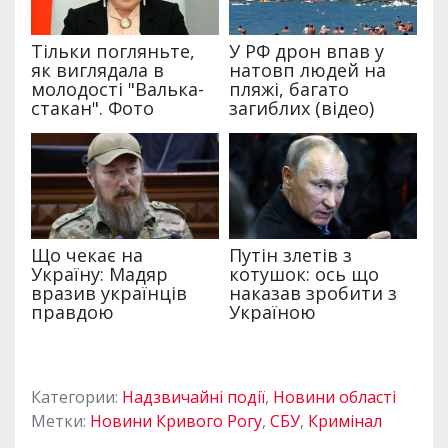
Категории:
Надзвичайні події
,
Новини області
Метки:
Новини Кривого Рогу
,
СБУ
,
Кримінал