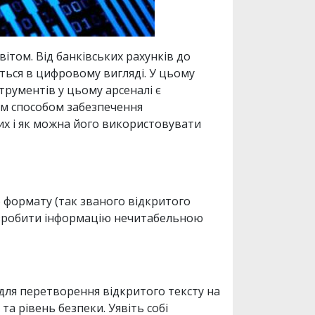
ітом. Від банківських рахунків до
ється в цифровому вигляді. У цьому
трументів у цьому арсеналі є
им способом забезпечення
их і як можна його використовувати
о формату (так званого відкритого
– зробити інформацію нечитабельною
для перетворення відкритого тексту на
та рівень безпеки. Уявіть собі