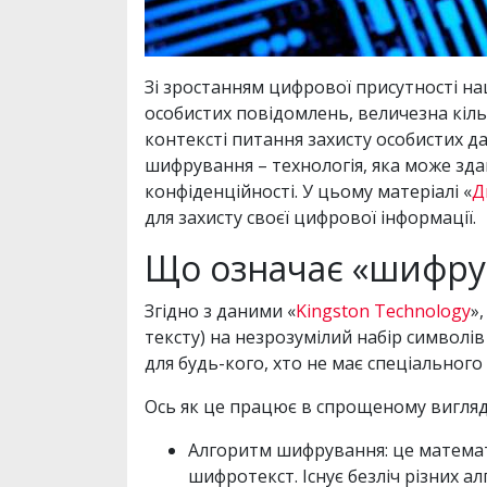
Зі зростанням цифрової присутності наш
особистих повідомлень, величезна кіль
контексті питання захисту особистих д
шифрування – технологія, яка може зд
конфіденційності. У цьому матеріалі «
Д
для захисту своєї цифрової інформації.
Що означає «шифрув
Згідно з даними «
Kingston Technology
»
тексту) на незрозумілий набір символ
для будь-кого, хто не має спеціального
Ось як це працює в спрощеному вигляд
Алгоритм шифрування: це математ
шифротекст. Існує безліч різних ал