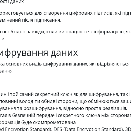
ості даних:
ористовується для створення цифрових підписів, які п
змінений після підписання.
еобхідно завжди, коли ви працюєте з інформацією, яка 
ти.
шифрування даних
ілька основних видів шифрування даних, які відрізняють
вання.
н і той самий секретний ключ як для шифрування, так 
 повинні володіти обидві сторони, що обмінюються з
вання та розшифрування, відносно проста реалізація.
ягає в безпечній передачі секретного ключа між сторон
формація буде скомпрометована.
Encryption Standard), DES (Data Encryption Standard), 3DE