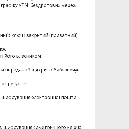
, трафіку VPN, бездротових мереж
ний) ключ і закритий (приватний)
ся.
ті його власником.
ти переданий відкрито. Забезпечує
их ресурсів.
).
и, шифрування електронної пошти
м, шифрування симетричного ключа