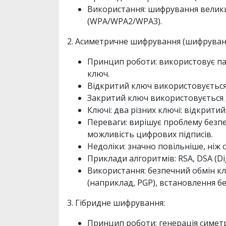
Використання: шифрування великих
(WPA/WPA2/WPA3).
2. Асиметричне шифрування (шифруван
Принцип роботи: використовує пар
ключ.
Відкритий ключ використовується
Закритий ключ використовується д
Ключі: два різних ключі: відкрити
Переваги: вирішує проблему безпе
можливість цифрових підписів.
Недоліки: значно повільніше, ніж
Приклади алгоритмів: RSA, DSA (Digi
Використання: безпечний обмін к
(наприклад, PGP), встановлення бе
3. Гібридне шифрування:
Принцип роботи: генерація симе