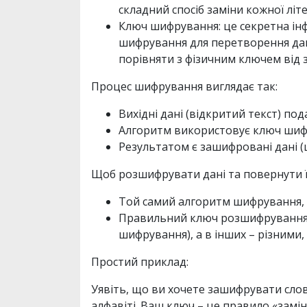
складний спосіб заміни кожної лі
Ключ шифрування: це секретна інф
шифрування для перетворення да
порівняти з фізичним ключем від 
Процес шифрування виглядає так:
Вихідні дані (відкритий текст) по
Алгоритм використовує ключ шиф
Результатом є зашифровані дані (
Щоб розшифрувати дані та повернути їх
Той самий алгоритм шифрування, 
Правильний ключ розшифрування.
шифрування), а в інших – різними
Простий приклад:
Уявіть, що ви хочете зашифрувати сло
алфавіті. Ваш ключ – це правило «замін