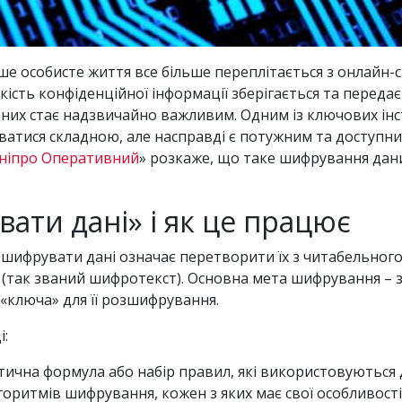
е особисте життя все більше переплітається з онлайн-св
кість конфіденційної інформації зберігається та переда
аних стає надзвичайно важливим. Одним із ключових інс
аватися складною, але насправді є потужним та доступн
ніпро Оперативний
» розкаже, що таке шифрування дан
ати дані» і як це працює
, шифрувати дані означає перетворити їх з читабельног
ів (так званий шифротекст). Основна мета шифрування 
 «ключа» для її розшифрування.
і:
ична формула або набір правил, які використовуються 
горитмів шифрування, кожен з яких має свої особливості 