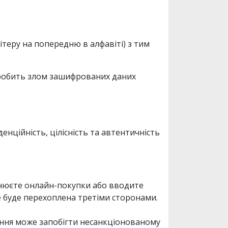
теру на попередню в алфавіті) з тим
о робить злом зашифрованих даних
енційність, цілісність та автентичність
йснюєте онлайн-покупки або вводите
е буде перехоплена третіми сторонами.
ання може запобігти несанкціонованому