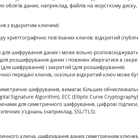
 обсягів даних, наприклад, файлів на жорсткому диску
ня з відкритим ключем):
у криптографічно пов'язаних ключів: відкритий (публіч
 для шифрування даних і може вільно розповсюджувати
ля розшифрування даних і повинен зберігатися в секре
й (для шифрування) і закритий (для розшифрування).
чної передачі ключів, оскільки відкритий ключ може бу
 симетричне шифрування, вимагає більших обчислювальн
tal Signature Algorithm), ECC (Elliptic Curve Cryptography
лючами для симетричного шифрування, цифрові підпис
зпечних з'єднань (наприклад, SSL/TLS).
тричного ключа, шифрування даних симетричним ключе