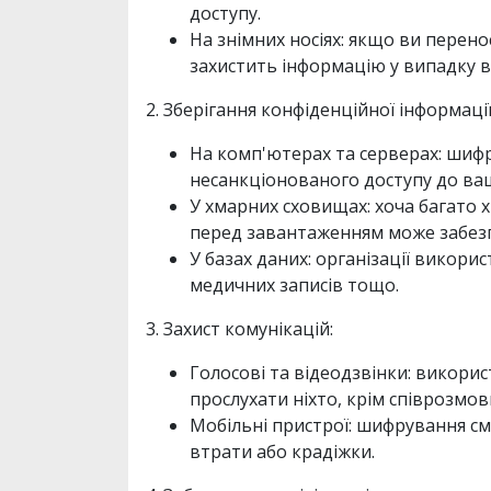
доступу.
На знімних носіях: якщо ви перен
захистить інформацію у випадку 
2. Зберігання конфіденційної інформації
На комп'ютерах та серверах: шифр
несанкціонованого доступу до ваш
У хмарних сховищах: хоча багато
перед завантаженням може забез
У базах даних: організації викори
медичних записів тощо.
3. Захист комунікацій:
Голосові та відеодзвінки: викори
прослухати ніхто, крім співрозмов
Мобільні пристрої: шифрування см
втрати або крадіжки.