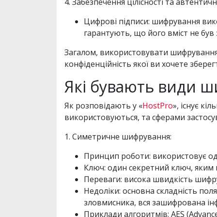
4. Забезпечення цілісності та автентичн
Цифрові підписи: шифрування вик
гарантують, що його вміст не був 
Загалом, використовувати шифрування н
конфіденційність якої ви хочете зберег
Які бувають види 
Як розповідають у «
HostPro
», існує к
використовуються, та сферами застосу
1. Симетричне шифрування:
Принцип роботи: використовує оди
Ключ: один секретний ключ, яким
Переваги: висока швидкість шифру
Недоліки: основна складність пол
зловмисника, вся зашифрована ін
Приклади алгоритмів: AES (Advanced 