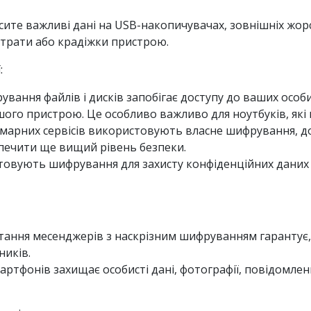
осите важливі дані на USB-накопичувачах, зовнішніх жор
втрати або крадіжки пристрою.
:
ування файлів і дисків запобігає доступу до ваших особ
ого пристрою. Це особливо важливо для ноутбуків, які 
 хмарних сервісів використовують власне шифрування,
печити ще вищий рівень безпеки.
стовують шифрування для захисту конфіденційних даних к
стання месенджерів з наскрізним шифруванням гарантує
ників.
артфонів захищає особисті дані, фотографії, повідомлен