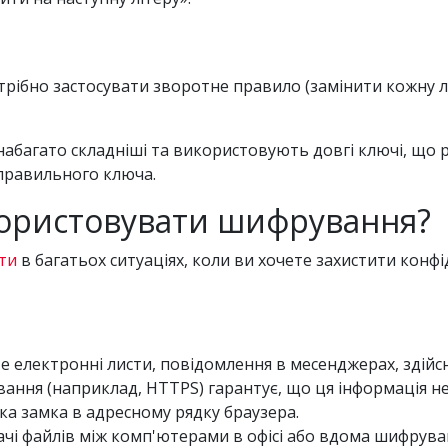
ібно застосувати зворотне правило (замінити кожну лі
 набагато складніші та використовують довгі ключі, щ
правильного ключа.
користовувати шифрування?
ти
в багатьох ситуаціях, коли ви хочете захистити конфід
те електронні листи, повідомлення в месенджерах, зді
ування (наприклад, HTTPS) гарантує, що ця інформація н
чка замка в адресному рядку браузера.
ачі файлів між комп'ютерами в офісі або вдома шифрув