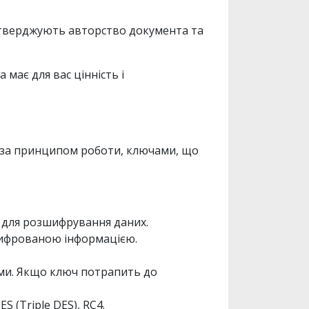
ідтверджують авторство документа та
має для вас цінність і
ся за принципом роботи, ключами, що
і для розшифрування даних.
ашифрованою інформацією.
ами. Якщо ключ потрапить до
S (Triple DES), RC4.