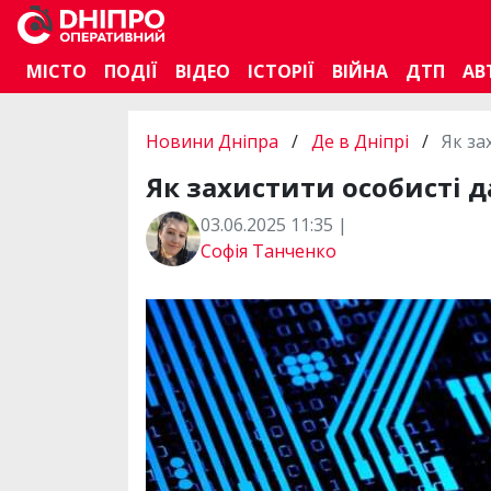
МІСТО
ПОДІЇ
ВІДЕО
ІСТОРІЇ
ВІЙНА
ДТП
АВ
Новини Дніпра
/
Де в Дніпрі
/
Як за
Як захистити особисті 
03.06.2025 11:35 |
Софія Танченко