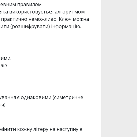
 певним правилом.
, яка використовується алгоритмом
т практично неможливо. Ключ можна
крити (розшифрувати) інформацію.
ними.
лів.
ування є однаковими (симетричне
я).
інити кожну літеру на наступну в