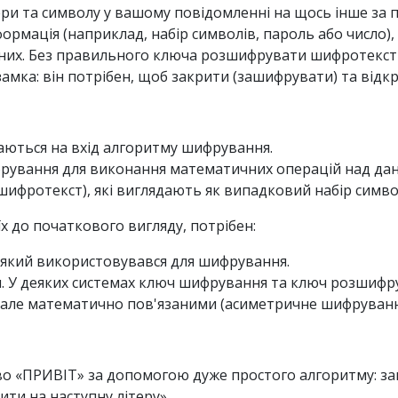
тери та символу у вашому повідомленні на щось інше за
ормація (наприклад, набір символів, пароль або число)
них. Без правильного ключа розшифрувати шифротекс
замка: він потрібен, щоб закрити (зашифрувати) та від
даються на вхід алгоритму шифрування.
рування для виконання математичних операцій над да
шифротекст), які виглядають як випадковий набір симво
 до початкового вигляду, потрібен:
який використовувався для шифрування.
 У деяких системах ключ шифрування та ключ розшифр
, але математично пов'язаними (асиметричне шифруванн
во «ПРИВІТ» за допомогою дуже простого алгоритму: зам
ити на наступну літеру».