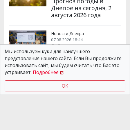
Прогноз погоды в
Днепре на сегодня, 2
августа 2026 года
Новости Днепра
07.08.2026 18:44
В Днепре парковка
Мы используем куки для наилучшего
станет бесплатной для
представления нашего сайта. Если Вы продолжите
участников боевых
использовать сайт, мы будем считать что Вас это
действий: как
устраивает.
Подробнее
воспользоваться
OK
Новости Днепра
02.08.2026 15:45
Днепряне могут
присоединиться к
плетению
маскировочных сетей