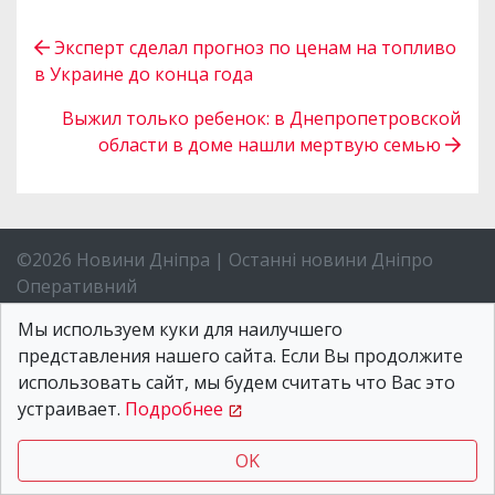
Эксперт сделал прогноз по ценам на топливо
в Украине до конца года
Выжил только ребенок: в Днепропетровской
области в доме нашли мертвую семью
©2026 Новини Дніпра | Останні новини Дніпро
Оперативний
Все права защищены. При полном или частичном
Мы используем куки для наилучшего
использовании материалов обязательна активная
представления нашего сайта. Если Вы продолжите
гиперссылка в первом абзаце.
использовать сайт, мы будем считать что Вас это
Редакция:
устраивает.
Подробнее
Днепр, ул.Старокозацкая 40Б
Телефоны:
OK
+380 (66) 068-21-04