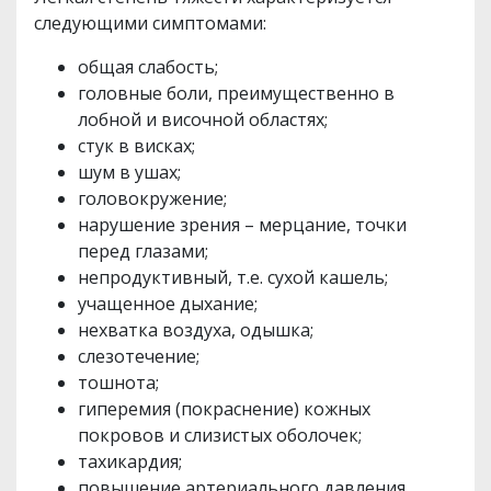
следующими симптомами:
общая слабость;
головные боли, преимущественно в
лобной и височной областях;
стук в висках;
шум в ушах;
головокружение;
нарушение зрения – мерцание, точки
перед глазами;
непродуктивный, т.е. сухой кашель;
учащенное дыхание;
нехватка воздуха, одышка;
слезотечение;
тошнота;
гиперемия (покраснение) кожных
покровов и слизистых оболочек;
тахикардия;
повышение артериального давления.