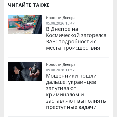
р
b
t
l
g
s
r
l
ЧИТАЙТЕ ТАКЖЕ
и
o
e
r
A
т
o
r
a
p
и
k
m
p
Новости Днепра
05.08.2026 15:47
В Днепре на
Космической загорелся
ЗАЗ: подробности с
места происшествия
Новости Днепра
09.08.2026 11:57
Мошенники пошли
дальше: украинцев
запугивают
криминалом и
заставляют выполнять
преступные задачи