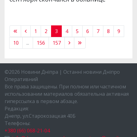
1
2
3
4
5
6
7
8
9
10
...
156
157
©2026 Новини Дніпра | Останні новини Дніпро
Оперативний
Все права защищены. При полном или частичном
использовании материалов обязательна активная
гиперссылка в первом абзаце.
Редакция:
Днепр, ул.Старокозацкая 40Б
Телефоны:
+380 (66) 068-21-04