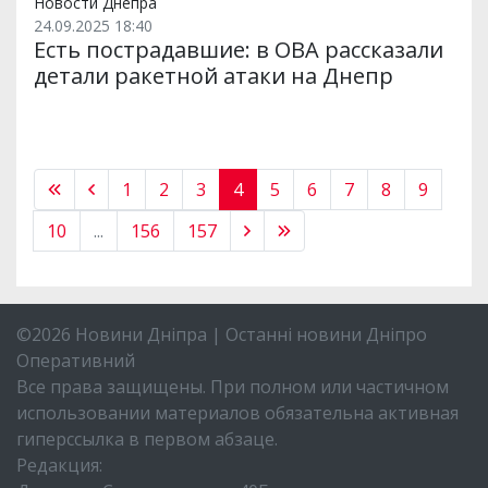
Новости Днепра
24.09.2025 18:40
Есть пострадавшие: в ОВА рассказали
детали ракетной атаки на Днепр
1
2
3
4
5
6
7
8
9
10
...
156
157
©2026 Новини Дніпра | Останні новини Дніпро
Оперативний
Все права защищены. При полном или частичном
использовании материалов обязательна активная
гиперссылка в первом абзаце.
Редакция: