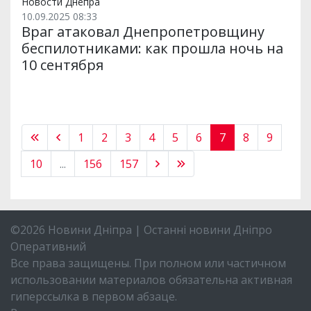
Новости Днепра
10.09.2025 08:33
Враг атаковал Днепропетровщину
беспилотниками: как прошла ночь на
10 сентября
1
2
3
4
5
6
7
8
9
10
...
156
157
©2026 Новини Дніпра | Останні новини Дніпро
Оперативний
Все права защищены. При полном или частичном
использовании материалов обязательна активная
гиперссылка в первом абзаце.