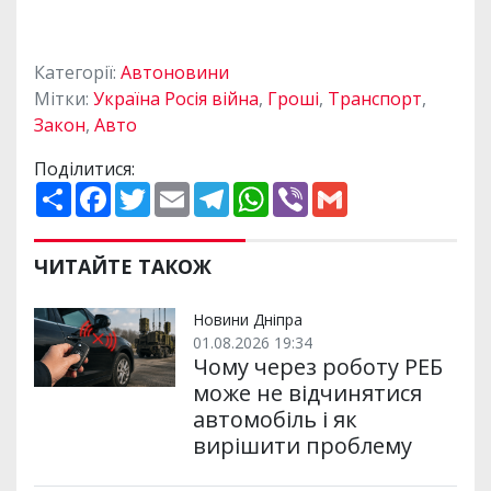
Категорії:
Автоновини
Мітки:
Україна Росія війна
,
Гроші
,
Транспорт
,
Закон
,
Авто
Поділитися:
П
F
T
E
T
W
V
G
о
a
w
m
e
h
i
m
ш
c
i
a
l
a
b
a
и
e
t
i
e
t
e
i
р
b
t
l
g
s
r
l
ЧИТАЙТЕ ТАКОЖ
и
o
e
r
A
т
o
r
a
p
и
k
m
p
Новини Дніпра
01.08.2026 19:34
Чому через роботу РЕБ
може не відчинятися
автомобіль і як
вирішити проблему