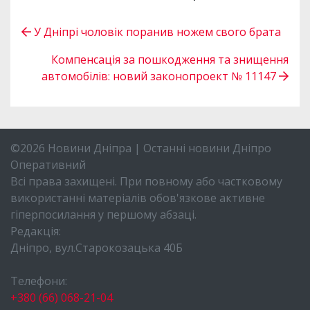
У Дніпрі чоловік поранив ножем свого брата
Компенсація за пошкодження та знищення
автомобілів: новий законопроект № 11147
©2026 Новини Дніпра | Останні новини Дніпро
Оперативний
Всі права захищені. При повному або частковому
використанні матеріалів обов'язкове активне
гіперпосилання у першому абзаці.
Редакція:
Дніпро, вул.Старокозацька 40Б
Телефони:
+380 (66) 068-21-04