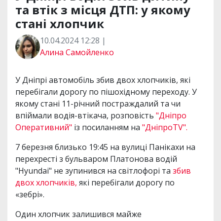
та втік з місця ДТП: у якому
стані хлопчик
10.04.2024 12:28 |
Алина Самойленко
У Дніпрі автомобіль збив двох хлопчиків, які
перебігали дорогу по пішохідному переходу. У
якому стані 11-річний постраждалий та чи
впіймали водія-втікача, розповість
"Дніпро
Оперативний"
із посиланням на
"ДніпроTV".
7 березня близько 19:45 на вулиці Панікахи на
перехресті з бульваром Платонова водій
"Hyundai" не зупинився на світлофорі та
збив
двох хлопчиків,
які перебігали дорогу по
«зебрі».
Один хлопчик залишився майже