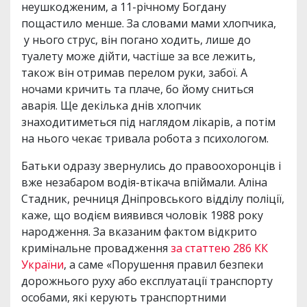
неушкодженим, а 11-річному Богдану
пощастило менше. За словами мами хлопчика,
у нього струс, він погано ходить, лише до
туалету може дійти, частіше за все лежить,
також він отримав перелом руки, забої. А
ночами кричить та плаче, бо йому сниться
аварія. Ще декілька днів хлопчик
знаходитиметься під наглядом лікарів, а потім
на нього чекає тривала робота з психологом.
Батьки одразу звернулись до правоохоронців і
вже незабаром водія-втікача впіймали. Аліна
Стадник, речниця Дніпровського відділу поліції,
каже, що водієм виявився чоловік 1988 року
народження. За вказаним фактом відкрито
кримінальне провадження
за статтею 286 КК
України
, а саме «Порушення правил безпеки
дорожнього руху або експлуатації транспорту
особами, які керують транспортними