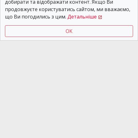
У Кривому Розі водій
добирати та відображати контент. Якщо Ви
ВАЗ потрапив у ДТП та
продовжуєте користуватись сайтом, ми вважаємо,
нібито посадив за
що Ви погодились з цим.
Детальніше
кермо собаку: що
відомо
OK
Новости Днепра
05.08.2026 11:55
У Кривому Розі Nissan
врізався у стовп та
перекинувся: є
постраждалі
Змінили прізвище - чекайте штраф: чому
деяким дніпрянам потрібно терміново замінити
права
Психологічна допомога онлайн: безкоштовні