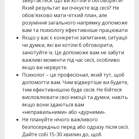
звертаєтеся. Що ви хотіли б обговорити?
Який результат ви очікуєте від сесії? Не
обов'язково мати чіткий план, але
розуміння загального напрямку допоможе
вам та психологу ефективніше працювати.
Якщо у вас є конкретні запитання, ситуації
чи думки, які ви хотіли б обговорити,
занотуйте їх. Це допоможе вам не забути
важливі моменти під час сесії, особливо
якщо ви нервуєте.
Психолог – це професіонал, який тут, щоб
допомогти вам. Чим відвертіше ви будете,
тим ефективнішою буде сесія. Не бійтеся
висловлювати свої емоції та думки, навіть
якщо вони здаються вам
«неправильними» або «дурними».
Не плануйте нічого важливого
безпосередньо перед або одразу після сесії.
Дайте собі 15-30 хвилин до, щоб