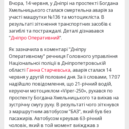
Вчора, 14 червня, у Дніпрі на проспекті Богдана
Хмельницького сталася смертельна аварія за
участі машрутки №136 та мотоцикліста. В
результаті зіткнення транспортних засобів є
загиблі та постраждалі. Деталі дізнавався
"
Дніпро Оперативний
".
Як зазначила в коментарі "Дніпру
Оперативному" речниця Головного управління
Національної поліції в Дніпропетровській
області
Ганна Старчевська
, аварія сталася 14
червня у другій половині дня. За її словами, 17:07
надійшло повідомлення, що 21-річний водій,
керуючи мотоциклом «Viper-250», рухався по
проспекту Богдана Хмельницького та виїхав на
зустрічну смугу руху. В результаті чого зіткнувся
з маршрутним автобусом "БАЗ", який був без
пасажирів. Автобусом креував 63-річний
чоловік, який в той момент виїжджав з