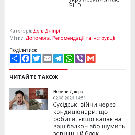
Категорії:
Де в Дніпрі
Мітки:
Допомога
,
Рекомендації та інструкції
Поділитися:
П
F
T
E
T
W
V
G
о
a
w
m
e
h
i
m
ш
c
i
a
l
a
b
a
и
e
t
i
e
t
e
i
р
b
t
l
g
s
r
l
ЧИТАЙТЕ ТАКОЖ
и
o
e
r
A
т
o
r
a
p
и
k
m
p
Новини Дніпра
02.08.2026 14:51
Сусідські війни через
кондиціонери: що
робити, якщо капає на
ваш балкон або шумить
зовнішній блок