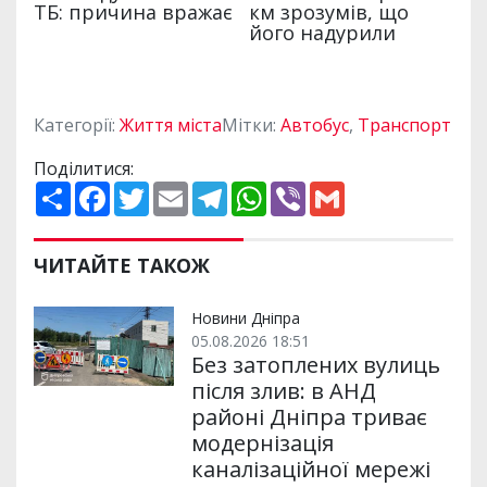
Категорії:
Життя міста
Мітки:
Автобус
,
Транспорт
Поділитися:
П
F
T
E
T
W
V
G
о
a
w
m
e
h
i
m
ш
c
i
a
l
a
b
a
и
e
t
i
e
t
e
i
р
b
t
l
g
s
r
l
ЧИТАЙТЕ ТАКОЖ
и
o
e
r
A
т
o
r
a
p
и
k
m
p
Новини Дніпра
05.08.2026 18:51
Без затоплених вулиць
після злив: в АНД
районі Дніпра триває
модернізація
каналізаційної мережі