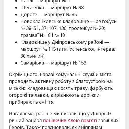
Чаплі — маршрут № 1
Шевченка — маршрут № 98
Дороге — маршрут № 85
Новоклочковське кладовище — автобуси
№ 38, 51, 37, 107, 136; тролейбус № 20;
трамваї № 18 і № 19
Кладовище у Дніпровському районі —
маршрут № 115 (з пл. Успенської, інтервал
30 хвилин)
Самарівка — маршрут № 153
Окрім цього, наразі комунальні служби міста
проводять активну роботу з благоустрою на
міських кладовищах: косять траву, фарбують
огорожі та лавки, вирівнюють доріжки,
прибирають сміття.
Нагадаємо, раніше ми писали, що у Дніпрі 43-
річний вандал
понівечив Алею пам'яті
загиблих
Героїв. Також пояснювали, як дніпрянам