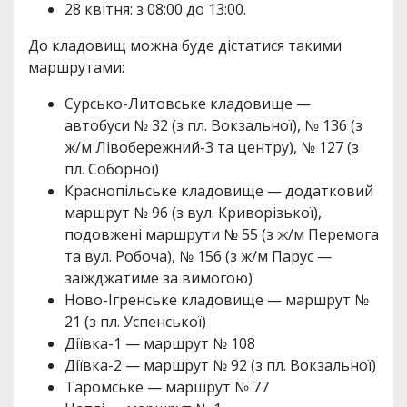
28 квітня: з 08:00 до 13:00.
До кладовищ можна буде дістатися такими
маршрутами:
Сурсько-Литовське кладовище —
автобуси № 32 (з пл. Вокзальної), № 136 (з
ж/м Лівобережний-3 та центру), № 127 (з
пл. Соборної)
Краснопільське кладовище — додатковий
маршрут № 96 (з вул. Криворізької),
подовжені маршрути № 55 (з ж/м Перемога
та вул. Робоча), № 156 (з ж/м Парус —
заїжджатиме за вимогою)
Ново-Ігренське кладовище — маршрут №
21 (з пл. Успенської)
Діївка-1 — маршрут № 108
Діївка-2 — маршрут № 92 (з пл. Вокзальної)
Таромське — маршрут № 77