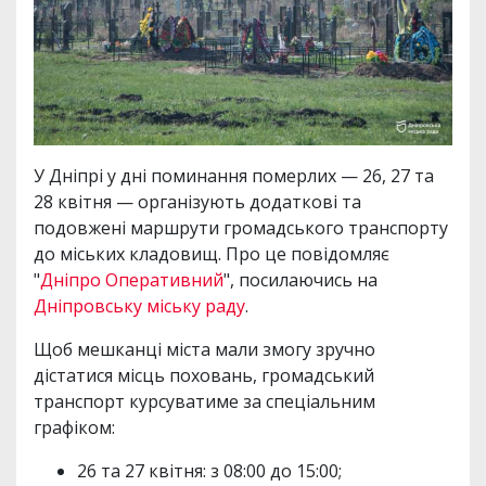
У Дніпрі у дні поминання померлих — 26, 27 та
28 квітня — організують додаткові та
подовжені маршрути громадського транспорту
до міських кладовищ. Про це повідомляє
"
Дніпро Оперативний
", посилаючись на
Дніпровську міську раду
.
Щоб мешканці міста мали змогу зручно
дістатися місць поховань, громадський
транспорт курсуватиме за спеціальним
графіком:
26 та 27 квітня: з 08:00 до 15:00;