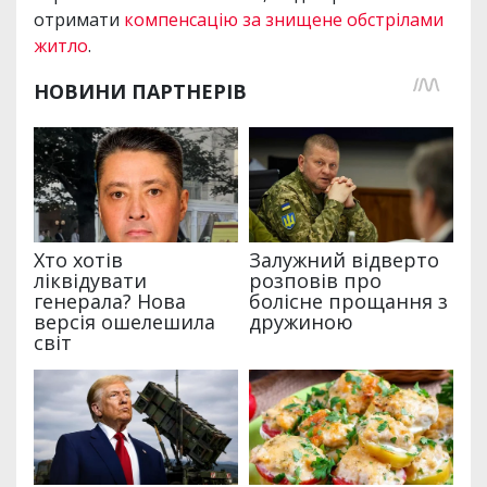
отримати
компенсацію за знищене обстрілами
житло
.