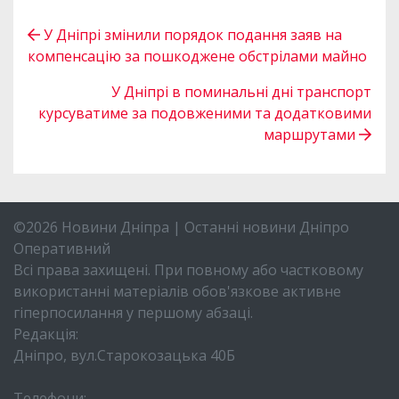
У Дніпрі змінили порядок подання заяв на
компенсацію за пошкоджене обстрілами майно
У Дніпрі в поминальні дні транспорт
курсуватиме за подовженими та додатковими
маршрутами
©2026 Новини Дніпра | Останні новини Дніпро
Оперативний
Всі права захищені. При повному або частковому
використанні матеріалів обов'язкове активне
гіперпосилання у першому абзаці.
Редакція:
Дніпро, вул.Старокозацька 40Б
Телефони: