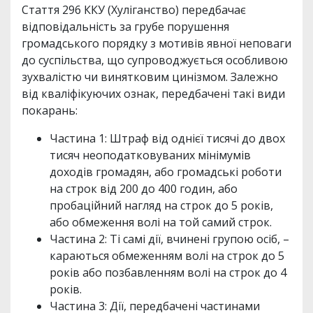
Стаття 296 ККУ (Хуліганство) передбачає
відповідальність за грубе порушення
громадського порядку з мотивів явної неповаги
до суспільства, що супроводжується особливою
зухвалістю чи винятковим цинізмом. Залежно
від кваліфікуючих ознак, передбачені такі види
покарань:
Частина 1: Штраф від однієї тисячі до двох
тисяч неоподатковуваних мінімумів
доходів громадян, або громадські роботи
на строк від 200 до 400 годин, або
пробаційний нагляд на строк до 5 років,
або обмеження волі на той самий строк.
Частина 2: Ті самі дії, вчинені групою осіб, –
караються обмеженням волі на строк до 5
років або позбавленням волі на строк до 4
років.
Частина 3: Дії, передбачені частинами