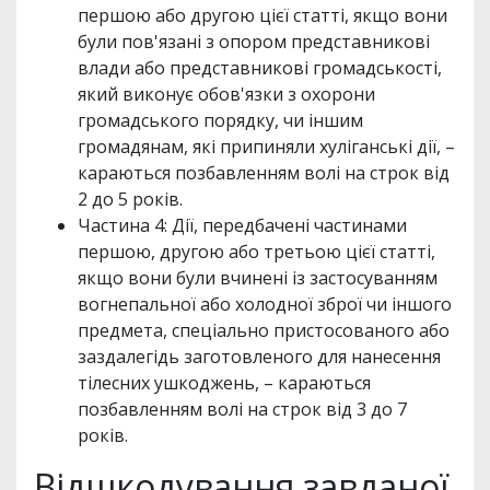
першою або другою цієї статті, якщо вони
були пов'язані з опором представникові
влади або представникові громадськості,
який виконує обов'язки з охорони
громадського порядку, чи іншим
громадянам, які припиняли хуліганські дії, –
караються позбавленням волі на строк від
2 до 5 років.
Частина 4: Дії, передбачені частинами
першою, другою або третьою цієї статті,
якщо вони були вчинені із застосуванням
вогнепальної або холодної зброї чи іншого
предмета, спеціально пристосованого або
заздалегідь заготовленого для нанесення
тілесних ушкоджень, – караються
позбавленням волі на строк від 3 до 7
років.
Відшкодування завданої