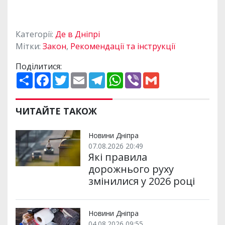
Категорії:
Де в Дніпрі
Мітки:
Закон
,
Рекомендації та інструкції
Поділитися:
П
F
T
E
T
W
V
G
о
a
w
m
e
h
i
m
ш
c
i
a
l
a
b
a
и
e
t
i
e
t
e
i
р
b
t
l
g
s
r
l
ЧИТАЙТЕ ТАКОЖ
и
o
e
r
A
т
o
r
a
p
и
k
m
p
Новини Дніпра
07.08.2026 20:49
Які правила
дорожнього руху
змінилися у 2026 році
Новини Дніпра
04.08.2026 09:55