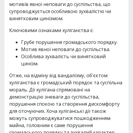
мотивів явної неповаги до суспільства, що
супроводжується особливою зухвалістю чи
винятковим цинізмом.
Ключовими ознаками хуліганства є:
Грубе порушення громадського порядку.
Мотив явної неповаги до суспільства.
Особлива зухвалість чи винятковий
цинізм.
Отже, на відміну від вандалізму, об'єктом
хуліганства є громадський порядок та суспільна
мораль. Дії хулігана спрямовані на
демонстрацію зневаги до суспільства,
порушення спокою та створення дискомфорту
для оточуючих. Хоча хуліганські дії також
можуть супроводжуватися пошкодженням
майна, головним є саме порушення
громадського порядку та зухвалий характер