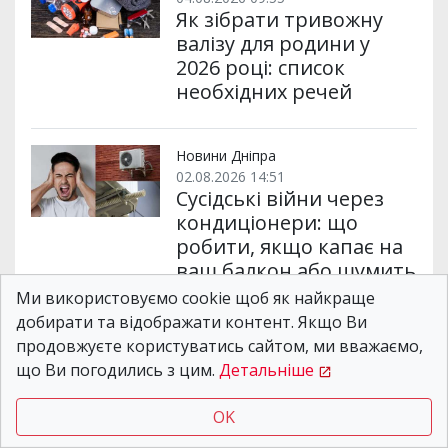
Як зібрати тривожну
валізу для родини у
2026 році: список
необхідних речей
Новини Дніпра
02.08.2026 14:51
Сусідські війни через
кондиціонери: що
робити, якщо капає на
ваш балкон або шумить
зовнішній блок
Ми використовуємо cookie щоб як найкраще
добирати та відображати контент. Якщо Ви
продовжуєте користуватись сайтом, ми вважаємо,
Новости Днепра
/
Життя міста
/
Дніпряни не
що Ви погодились з цим.
Детальніше
можуть скористатися низкою онлайн-сервісів:
що відомо про масштабний збій
OK
Дніпряни не можуть