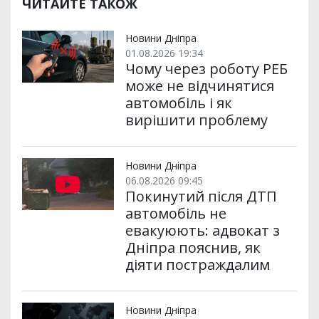
р
b
t
l
g
s
r
l
ЧИТАЙТЕ ТАКОЖ
и
o
e
r
A
т
o
r
a
p
и
k
m
p
Новини Дніпра
01.08.2026 19:34
Чому через роботу РЕБ
може не відчинятися
автомобіль і як
вирішити проблему
Новини Дніпра
06.08.2026 09:45
Покинутий після ДТП
автомобіль не
евакуюють: адвокат з
Дніпра пояснив, як
діяти постраждалим
Новини Дніпра