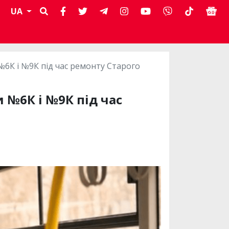
UA
6К і №9К під час ремонту Старого
 №6К і №9К під час