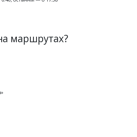
 на маршрутах?
а»