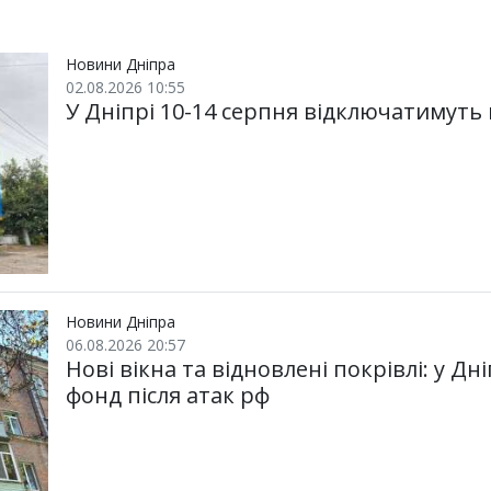
р
b
t
l
g
s
r
l
и
o
e
r
A
т
o
r
a
p
и
k
m
p
Новини Дніпра
02.08.2026 10:55
У Дніпрі 10-14 серпня відключатимуть
Новини Дніпра
06.08.2026 20:57
Нові вікна та відновлені покрівлі: у 
фонд після атак рф