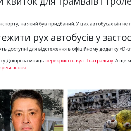
 квиток для трамваїв і троле
нспорту, на який був придбаний. У цих автобусах він не
ежити рух автобусів у засто
уть доступні для відстеження в офіційному додатку «D-tr
 у Дніпрі на місяць
перекриють вул. Театральну
. А ще 
перевезення
.