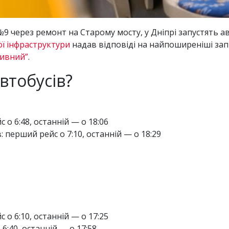
№9 через ремонт на Старому мосту, у Дніпрі запустять а
ї інфраструктури
надав відповіді на найпоширеніші за
тивний”
.
втобусів?
 о 6:48, останній — о 18:06
: перший рейс о 7:10, останній — о 18:29
 о 6:10, останній — о 17:25
6:40, останній — о 17:58