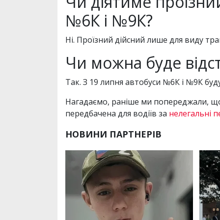
Чи діятиме проїзний
№6К і №9К?
Ні. Проїзний дійсний лише для виду тра
Чи можна буде відст
Так. З 19 липня автобуси №6К і №9К буд
Нагадаємо, раніше ми попереджали, що
передбачена для водіїв за
нелегальні 