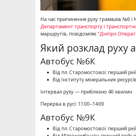
На час припинення руху трамваїв №6 і 
Департамент транспорту і транспортно
маршрутів, повідомляє
“Дніпро Опера
Який розклад руху а
Автобус №6К
Від пл. Старомостової: перший рейс
Від Інституту мінеральних ресурсів
Інтервал руху — приблизно 40 хвилин
Перерва в русі: 11:00–14:00
Автобус №9К
Від пл. Старомостової: перший рейс
Від М’ясокомбінату: перший рейс о 