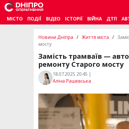
МІСТО
ПОДІЇ
ВІДЕО
ІСТОРІЇ
ВІЙНА
ДТП
АВ
Новини Дніпра
/
Життя міста
/
Замі
мосту
Замість трамваїв — авт
ремонту Старого мосту
18.07.2025 20:45 |
Аліна Рашевська