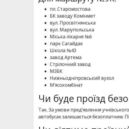
пл. Старомостова
БК заводу Комінмет
вул. Просвітнянська
вул. Маріупольська
Міська лікарня №6
парк Сагайдак
Школа №43
завод Артема
Стрілочний завод
МЗБК
Нижньодніпровський вузол
М’ясокомбінат
Чи буде проїзд безо
Так. За умови пред’явлення учнівськог
автобусах залишається безоплатним. Пі