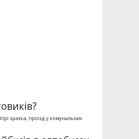
говиків?
прі зразка, проїзд у комунальних