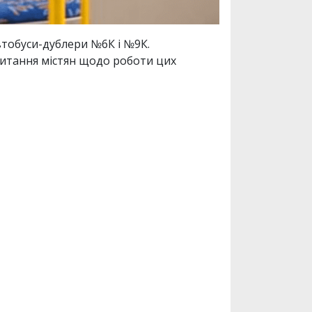
втобуси-дублери №6К і №9К.
питання містян щодо роботи цих