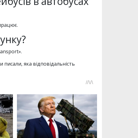
йбусів в автобусах
 працює.
сунку?
ansport».
ми писали, яка відповідальність