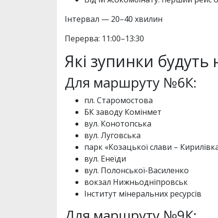
Інтервал — 20–40 хвилин
Перерва: 11:00–13:30
Які зупинки будуть
Для маршруту №6К:
пл. Старомостова
БК заводу Комінмет
вул. Конотопська
вул. Луговська
парк «Козацької слави – Кирилівк
вул. Енеїди
вул. Полонської-Василенко
вокзал Нижньодніпровськ
Інститут мінеральних ресурсів
Для маршруту №9К: