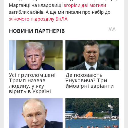
Марганці на кладовищі
згоріли дві могили
загиблих воїнів. А ще ми писали про набір до
жіночого підрозділу БпЛА
.