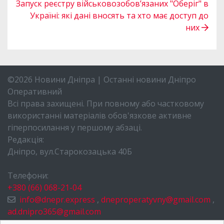
Запуск реєстру військовозобов’язаних "Оберіг" в
Україні: які дані вносять та хто має доступ до
них
©2026 Новини Дніпра | Останні новини Дніпро
Оперативний
Всі права захищені. При повному або частковому
використанні матеріалів обов'язкове активне
гіперпосилання у першому абзаці.
Редакція:
Дніпро, вул.Старокозацька 40Б
Телефони:
+380 (66) 068-21-04
info@dnepr.express
,
dneproperatyvny@gmail.com
,
ad.dnipro365@gmail.com