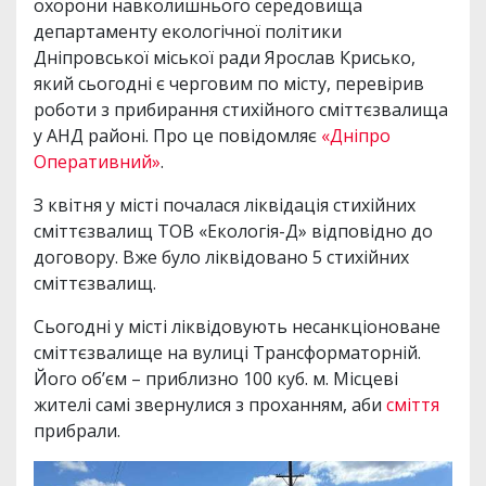
охорони навколишнього середовища
департаменту екологічної політики
Дніпровської міської ради Ярослав Крисько,
який сьогодні є черговим по місту, перевірив
роботи з прибирання стихійного сміттєзвалища
у АНД районі. Про це повідомляє
«Дніпро
Оперативний»
.
З квітня у місті почалася ліквідація стихійних
сміттєзвалищ ТОВ «Екологія-Д» відповідно до
договору. Вже було ліквідовано 5 стихійних
сміттєзвалищ.
Сьогодні у місті ліквідовують несанкціоноване
сміттєзвалище на вулиці Трансформаторній.
Його об’єм – приблизно 100 куб. м. Місцеві
жителі самі звернулися з проханням, аби
сміття
прибрали.