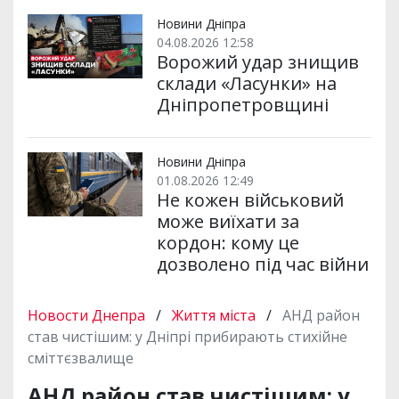
Новини Дніпра
04.08.2026 12:58
Ворожий удар знищив
склади «Ласунки» на
Дніпропетровщині
Новини Дніпра
01.08.2026 12:49
Не кожен військовий
може виїхати за
кордон: кому це
дозволено під час війни
Новости Днепра
/
Життя міста
/
АНД район
став чистішим: у Дніпрі прибирають стихійне
сміттєзвалище
АНД район став чистішим: у