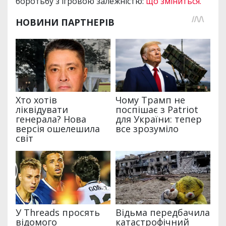
боротьбу з ігровою залежністю:
що зміниться.