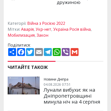
Категорії:
Війна з Росією 2022
Мітки:
Аварія
,
Укр-нет
,
Україна Росія війна
,
Мобилизация
,
Закон
Поділитися:
П
F
T
E
T
W
V
G
о
a
w
m
e
h
i
m
ш
c
i
a
l
a
b
a
и
e
t
i
e
t
e
i
р
b
t
l
g
s
r
l
ЧИТАЙТЕ ТАКОЖ
и
o
e
r
A
т
o
r
a
p
и
k
m
p
Новини Дніпра
04.08.2026 07:51
Лунали вибухи: як на
Дніпропетровщині
минула ніч на 4 серпня